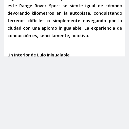
este Range Rover Sport se siente igual de cómodo
devorando kilómetros en la autopista, conquistando
terrenos difíciles o simplemente navegando por la
ciudad con una aplomo inigualable. La experiencia de
conducción es, sencillamente, adictiva.
Un Interior de Lujo Inigualable
El interior de este Range Rover Sport es un santuario
de sofisticación, diseñado para envolver a sus
ocupantes en el máximo confort y lujo. Con la
exclusiva terminación
HSE Dynamic
, cada detalle ha
sido cuidadosamente considerado. La
tapicería en
cuero Oxford con interior bitono
crea una atmósfera
de distinción, complementada por asientos con
regulación eléctrica que garantizan la postura