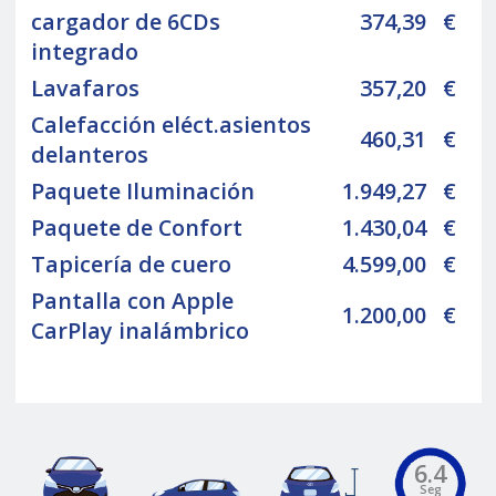
cargador de 6CDs
374,39
€
integrado
Lavafaros
357,20
€
Calefacción eléct.asientos
460,31
€
delanteros
Paquete Iluminación
1.949,27
€
Paquete de Confort
1.430,04
€
Tapicería de cuero
4.599,00
€
Pantalla con Apple
1.200,00
€
CarPlay inalámbrico
6.4
Seg