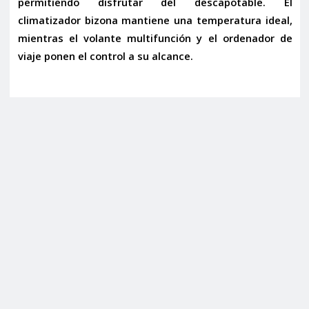
permitiendo disfrutar del descapotable. El
climatizador
bizona mantiene una temperatura ideal,
mientras el
volante multifunción
y el
ordenador de
viaje
ponen el control a su alcance.
Este Mercedes-Benz está cargado de tecnología para
un viaje seguro y placentero. El
sistema de navegación
le guiará con precisión, y los
sensores de
aparcamiento
facilitan las maniobras. El
regulador de
velocidad
hace los trayectos largos un placer, y los
sensores de lluvia y luces
automatizan funciones
clave. Los
retrovisores abatibles eléctricamente
añaden practicidad. Además, la integración de
Apple
CarPlay inalámbrico
moderniza la experiencia
multimedia, permitiendo acceder a sus apps, música y
navegación. La conectividad se completa con
Bluetooth, AUX y USB
.