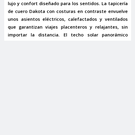
lujo y confort diseñado para los sentidos. La
tapicería
de cuero Dakota con costuras en contraste
envuelve
unos
asientos eléctricos, calefactados y ventilados
que garantizan viajes placenteros y relajantes, sin
importar la distancia. El
techo solar panorámico
inunda el habitáculo de luz natural, creando una
atmósfera de amplitud, mientras que el
climatizador
de 4 zonas
ofrece el ambiente perfecto para cada
ocupante. El
techo interior en alcántara
y el
tablero de
instrumentos en cuero
elevan aún más la sensación
de exclusividad. Detalles como las
cortinillas traseras
,
el
volante multifunción M
y el
acceso sin llave
completan un interior donde cada elemento ha sido
diseñado para el máximo deleite y comodidad.
La tecnología y la seguridad son pilares
fundamentales de este Gran Coupé, garantizando una