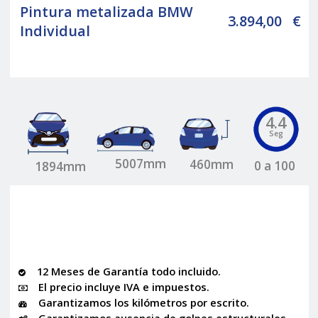
Pintura metalizada BMW
3.894,00
€
Individual
4.4
Seg
5007mm
460mm
0 a 100
1894mm
12 Meses de Garantía todo incluido.
El precio incluye IVA e impuestos.
Garantizamos los kilómetros por escrito.
Garantizamos ausencia de golpes estructurales.