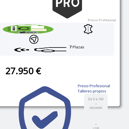
Precio Profesional
7
Plazas
27.950 €
|
Precio Profesional
Talleres propios
De 0 a 100
-
SEGUNDOS
-
L/100