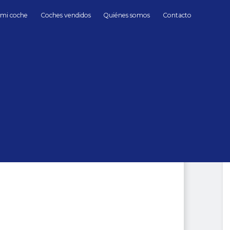
 mi coche
Coches vendidos
Quiénes somos
Contacto
Gasolina
Land Rover
Discov