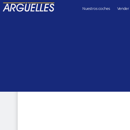
Nuestros coches
Vender
Coches de segunda mano
4x4
Land Rover Discovery 3.0 SI6 HSE 7Plazas Auto 340cv