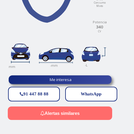
Consumo
Mixto
Potencia
340
CV
-
-L
-mm
mm
Me interesa
91 447 88 88
WhatsApp
Alertas similares