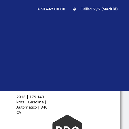
91 447 88 88
Galileo 5 y 7
(Madrid)
ery
DISCOVERY 3.0 SI6
HSE 7PLAZAS AUTO
340CV
Land Rover
Discovery
2018 | 179.143
kms | Gasolina |
Automático | 340
CV