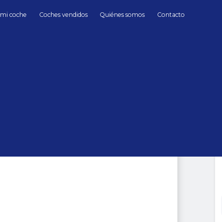
 mi coche
Coches vendidos
Quiénes somos
Contacto
Gasolina
Volkswagen
G