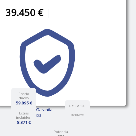
39.450 €
|
Precio
Nuevo
59.895 €
De 0 a 100
12 Meses de Garantía
Extras
Talleres propios
SEGUNDOS
incluidos:
8.371 €
Potencia