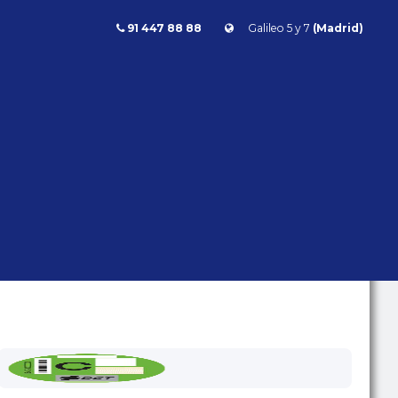
91 447 88 88
Galileo 5 y 7
(Madrid)
olf
Volkswagen Golf R 2.0 TSI 4Motion 320cv DSG
GOLF R 2.0 TSI 4MOTION
320CV DSG
Volkswagen
Golf
2021 | 49.067 kms | Gasolina | Automático |
320 CV