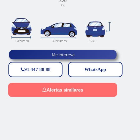
320
CV
374L
4295mm
1789mm
Me interesa
91 447 88 88
WhatsApp
Alertas similares