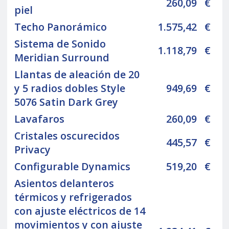
260,09
€
piel
Techo Panorámico
1.575,42
€
Sistema de Sonido
1.118,79
€
Meridian Surround
Llantas de aleación de 20
y 5 radios dobles Style
949,69
€
5076 Satin Dark Grey
Lavafaros
260,09
€
Cristales oscurecidos
445,57
€
Privacy
Configurable Dynamics
519,20
€
Asientos delanteros
térmicos y refrigerados
con ajuste eléctricos de 14
movimientos y con ajuste