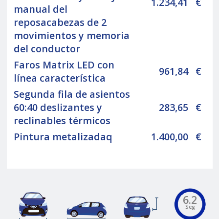
1.234,41
€
manual del
reposacabezas de 2
movimientos y memoria
del conductor
Faros Matrix LED con
961,84
€
línea característica
Segunda fila de asientos
60:40 deslizantes y
283,65
€
reclinables térmicos
Pintura metalizadaq
1.400,00
€
6.2
Seg