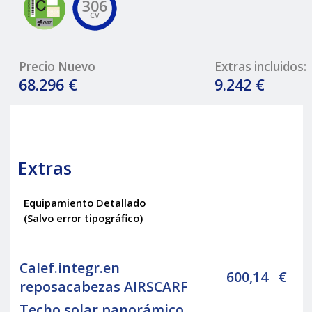
306
CV
Precio Nuevo
Extras incluidos:
68.296 €
9.242 €
Extras
Equipamiento Detallado
(Salvo error tipográfico)
Calef.integr.en
600,14
€
reposacabezas AIRSCARF
Techo solar panorámico