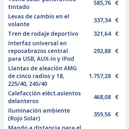
585,76
€
tintado
Levas de cambio en el
337,34
€
volante
Tren de rodaje deportivo
321,64
€
Interfaz universal en
reposabrazos central
292,88
€
para USB, AUX-in y iPod
Llantas de aleación AMG
de cinco radios y 18,
1.757,28
€
225/40, 245/40
Calefacción eléct.asientos
468,08
€
delanteros
Iluminación ambiente
359,56
€
(Rojo Solar)
Mando a distancia para el