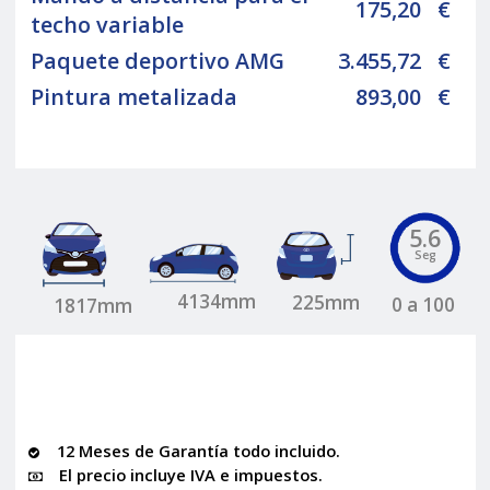
175,20
€
techo variable
Paquete deportivo AMG
3.455,72
€
Pintura metalizada
893,00
€
5.6
Seg
4134mm
225mm
0 a 100
1817mm
12 Meses de Garantía todo incluido.
El precio incluye IVA e impuestos.