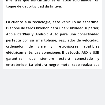
toque de deportividad distintiva.
En cuanto a la tecnología, este vehículo no escatima.
Dispone de
faros bixenón
para una visibilidad superior,
Apple CarPlay y Android Auto
para una conectividad
perfecta con su smartphone, regulador de velocidad,
ordenador de viaje y retrovisores abatibles
eléctricamente. Las conexiones
Bluetooth, AUX y USB
garantizan que siempre estará conectado y
entretenido. La pintura negro metalizado realza sus
líneas y le confiere una presencia imponente y
atemporal.
Un Valor Excepcional
Considerando que este Mercedes-Benz SLK 350