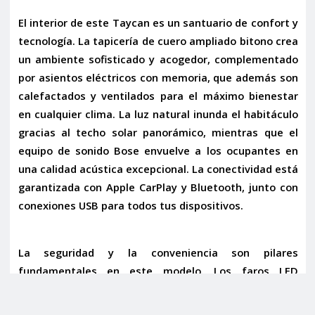
El interior de este Taycan es un santuario de confort y
tecnología. La
tapicería de cuero ampliado bitono
crea
un ambiente sofisticado y acogedor, complementado
por
asientos eléctricos con memoria
, que además son
calefactados y ventilados
para el máximo bienestar
en cualquier clima. La luz natural inunda el habitáculo
gracias al
techo solar panorámico
, mientras que el
equipo de sonido Bose
envuelve a los ocupantes en
una calidad acústica excepcional. La conectividad está
garantizada con
Apple CarPlay
y
Bluetooth
, junto con
conexiones USB para todos tus dispositivos.
La seguridad y la conveniencia son pilares
fundamentales en este modelo. Los
faros LED
iluminan el camino con precisión, mientras que la
cámara 360
y los
sensores de aparcamiento
facilitan