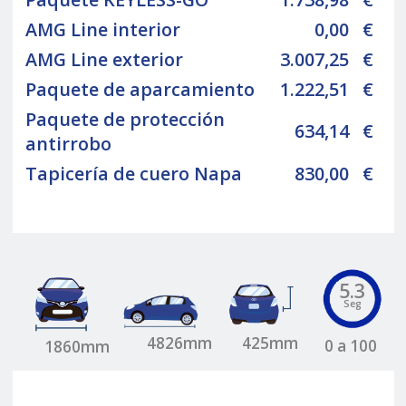
AMG Line interior
0,00
€
AMG Line exterior
3.007,25
€
Paquete de aparcamiento
1.222,51
€
Paquete de protección
634,14
€
antirrobo
Tapicería de cuero Napa
830,00
€
5.3
Seg
4826mm
425mm
0 a 100
1860mm