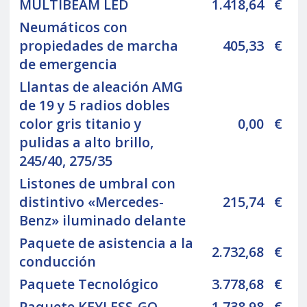
MULTIBEAM LED
1.418,64
€
Neumáticos con
propiedades de marcha
405,33
€
de emergencia
Llantas de aleación AMG
de 19 y 5 radios dobles
color gris titanio y
0,00
€
pulidas a alto brillo,
245/40, 275/35
Listones de umbral con
distintivo «Mercedes-
215,74
€
Benz» iluminado delante
Paquete de asistencia a la
2.732,68
€
conducción
Paquete Tecnológico
3.778,68
€
Paquete KEYLESS-GO
1.738,98
€