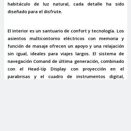
habitáculo de luz natural, cada detalle ha sido
diseñado para el disfrute.
El interior es un santuario de confort y tecnología. Los
asientos multicontorno eléctricos con memoria y
función de masaje
ofrecen un apoyo y una relajación
sin igual, ideales para viajes largos. El sistema de
navegación
Comand
de última generación, combinado
con el
Head-Up Display
con proyección en el
parabrisas y el
cuadro de instrumentos digital
,
mantiene toda la información relevante al alcance de
la vista del conductor. El
equipo de sonido Burmester
transforma cada trayecto en una experiencia acústica
de alta fidelidad, mientras que los
umbrales de puerta
iluminados
y el
acceso sin llave
añaden un toque de
exclusividad.