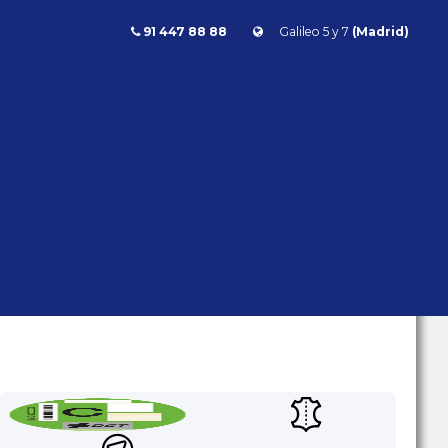
91 447 88 88
Galileo 5 y 7
(Madrid)
lase GL
Mercedes Benz GL 500 4Matic 435cv
GL 500
4MATIC 435CV
Mercedes Benz
Clase GL
2013 | 99.993 kms | Gasolina | Automático |
435 CV