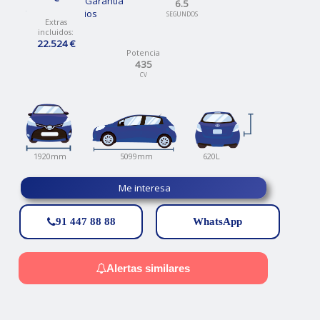
12 Meses de Garantía
6.5
Talleres propios
SEGUNDOS
Extras
incluidos:
22.524 €
Potencia
435
CV
620L
5099mm
1920mm
Me interesa
91 447 88 88
WhatsApp
Alertas similares