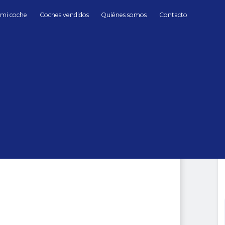
 mi coche
Coches vendidos
Quiénes somos
Contacto
Gasolina
Mercedes Benz
C