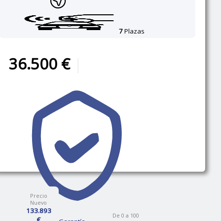
7
Plazas
36.500 €
|
Precio
Nuevo
133.893
De 0 a 100
€