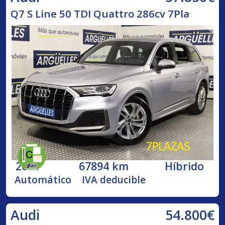
Q7 S Line 50 TDI Quattro 286cv 7Pla
2021
67894 km
Híbrido
Automático
IVA deducible
54.800€
Audi