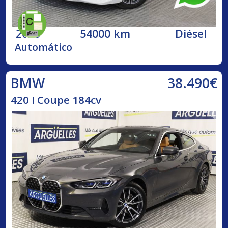
2020
54000 km
Diésel
Automático
38.490€
BMW
420 I Coupe 184cv