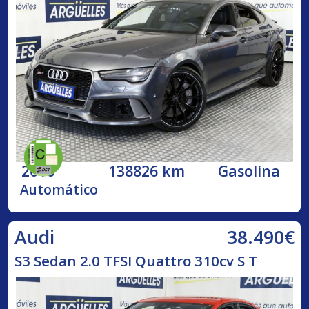
2016
138826 km
Gasolina
Automático
38.490€
Audi
S3 Sedan 2.0 TFSI Quattro 310cv S T