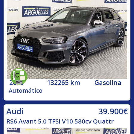
2018
132265 km
Gasolina
Automático
39.900€
Audi
RS6 Avant 5.0 TFSI V10 580cv Quattr