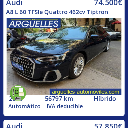
74.500€
Audi
A8 L 60 TFSIe Quattro 462cv Tiptron
2023
56797 km
Híbrido
Automático
IVA deducible
57.850€
Audi