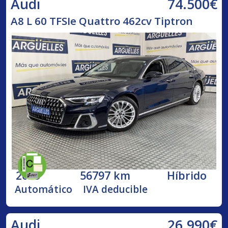
74.500€
Audi
A8 L 60 TFSIe Quattro 462cv Tiptron
2023
56797 km
Híbrido
Automático
IVA deducible
26.990€
Audi