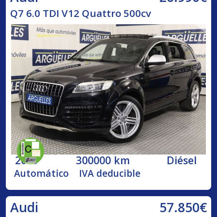
Q7 6.0 TDI V12 Quattro 500cv
2009
300000 km
Diésel
Automático
IVA deducible
57.850€
Audi