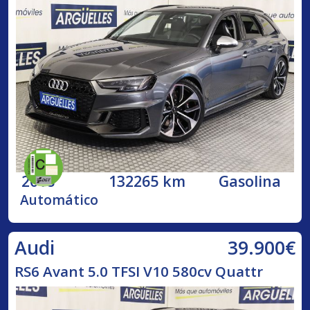
2018
132265 km
Gasolina
Automático
39.900€
Audi
RS6 Avant 5.0 TFSI V10 580cv Quattr