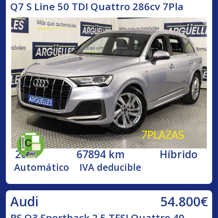
Q7 S Line 50 TDI Quattro 286cv 7Pla
2021
67894 km
Híbrido
Automático
IVA deducible
54.800€
Audi
RS Q3 Sportback 2.5 TFSI Quattro 40