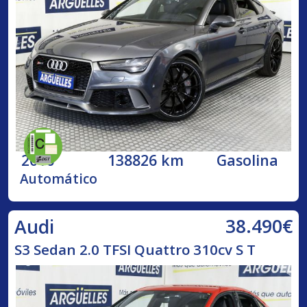
2016
138826 km
Gasolina
Automático
38.490€
Audi
S3 Sedan 2.0 TFSI Quattro 310cv S T