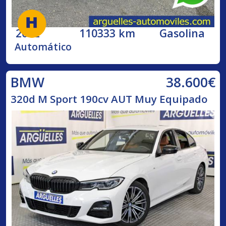
2002
110333 km
Gasolina
Automático
38.600€
BMW
320d M Sport 190cv AUT Muy Equipado