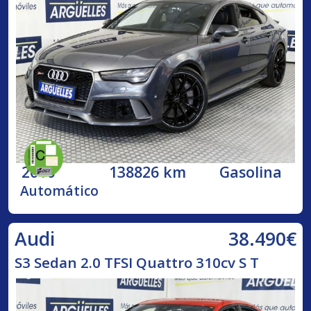
2016
138826 km
Gasolina
Automático
38.490€
Audi
S3 Sedan 2.0 TFSI Quattro 310cv S T