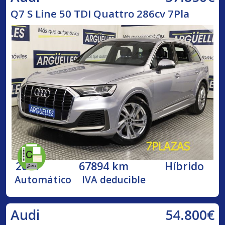
Q7 S Line 50 TDI Quattro 286cv 7Pla
2021
67894 km
Híbrido
Automático
IVA deducible
54.800€
Audi