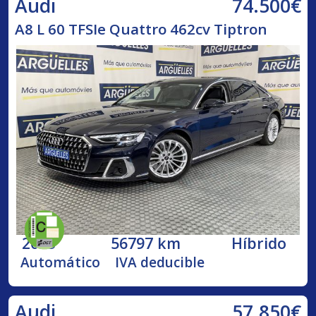
74.500€
Audi
A8 L 60 TFSIe Quattro 462cv Tiptron
2023
56797 km
Híbrido
Automático
IVA deducible
57.850€
Audi