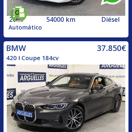
2020
54000 km
Diésel
Automático
37.850€
BMW
420 I Coupe 184cv