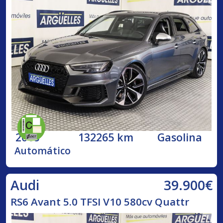
2018
132265 km
Gasolina
Automático
39.900€
Audi
RS6 Avant 5.0 TFSI V10 580cv Quattr