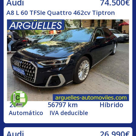
74.500€
Audi
A8 L 60 TFSIe Quattro 462cv Tiptron
2023
56797 km
Híbrido
Automático
IVA deducible
26.990€
Audi