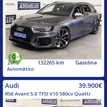
2018
132265 km
Gasolina
Automático
39.900€
Audi
RS6 Avant 5.0 TFSI V10 580cv Quattr