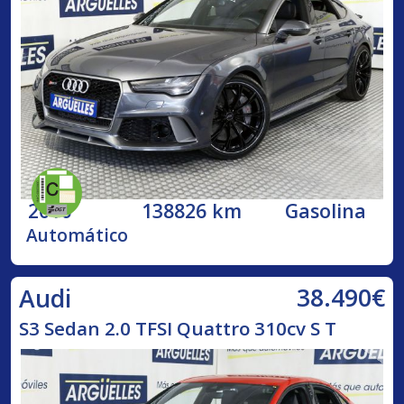
2016
138826 km
Gasolina
Automático
38.490€
Audi
S3 Sedan 2.0 TFSI Quattro 310cv S T