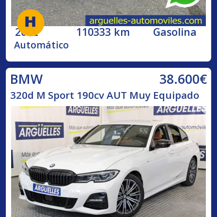
2002
110333 km
Gasolina
Automático
38.600€
BMW
320d M Sport 190cv AUT Muy Equipado