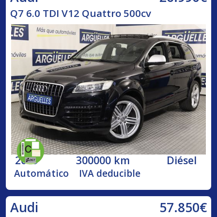
Q7 6.0 TDI V12 Quattro 500cv
2009
300000 km
Diésel
Automático
IVA deducible
57.850€
Audi