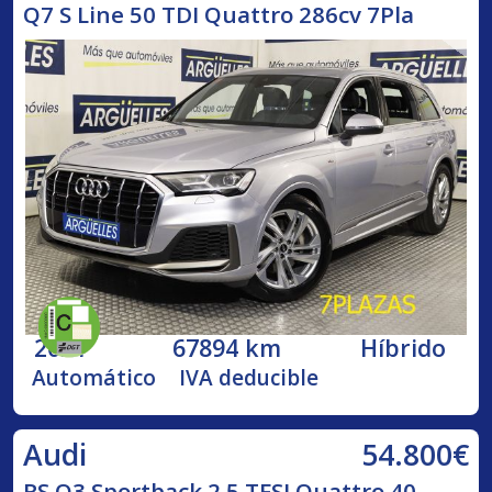
Q7 S Line 50 TDI Quattro 286cv 7Pla
2021
67894 km
Híbrido
Automático
IVA deducible
54.800€
Audi
RS Q3 Sportback 2.5 TFSI Quattro 40