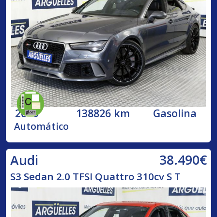
2016
138826 km
Gasolina
Automático
38.490€
Audi
S3 Sedan 2.0 TFSI Quattro 310cv S T