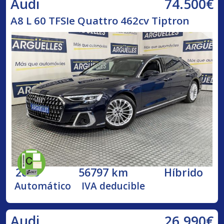
74.500€
Audi
A8 L 60 TFSIe Quattro 462cv Tiptron
2023
56797 km
Híbrido
Automático
IVA deducible
26.990€
Audi