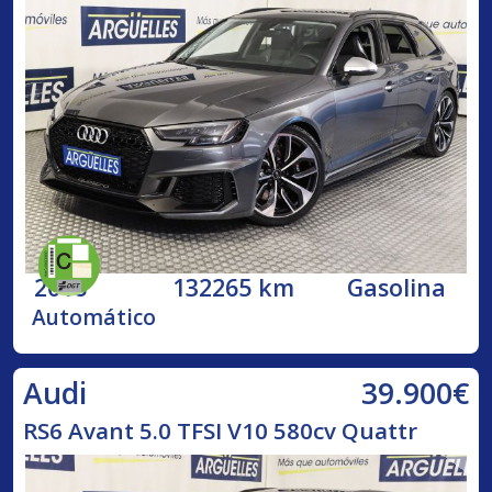
2018
132265 km
Gasolina
Automático
39.900€
Audi
RS6 Avant 5.0 TFSI V10 580cv Quattr