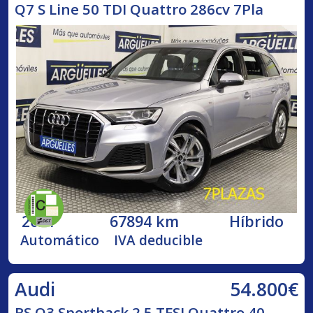
Q7 S Line 50 TDI Quattro 286cv 7Pla
2021
67894 km
Híbrido
Automático
IVA deducible
54.800€
Audi
RS Q3 Sportback 2.5 TFSI Quattro 40