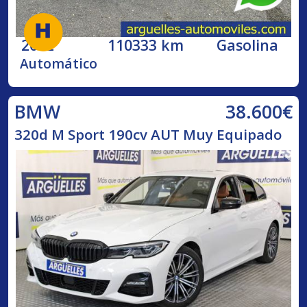
2002
110333 km
Gasolina
Automático
38.600€
BMW
320d M Sport 190cv AUT Muy Equipado