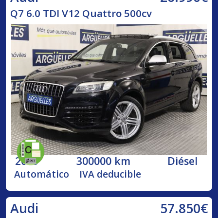
Q7 6.0 TDI V12 Quattro 500cv
2009
300000 km
Diésel
Automático
IVA deducible
57.850€
Audi