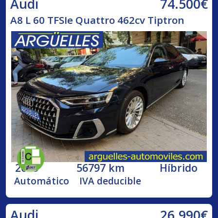
74.500€
Audi
A8 L 60 TFSIe Quattro 462cv Tiptron
2023
56797 km
Híbrido
Automático
IVA deducible
26.990€
Audi