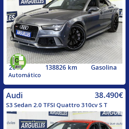
2016
138826 km
Gasolina
Automático
38.490€
Audi
S3 Sedan 2.0 TFSI Quattro 310cv S T