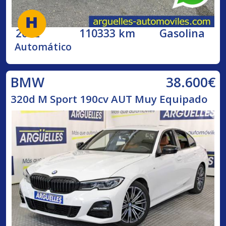
2002
110333 km
Gasolina
Automático
38.600€
BMW
320d M Sport 190cv AUT Muy Equipado