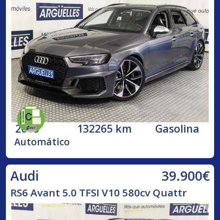
2018
132265 km
Gasolina
Automático
39.900€
Audi
RS6 Avant 5.0 TFSI V10 580cv Quattr