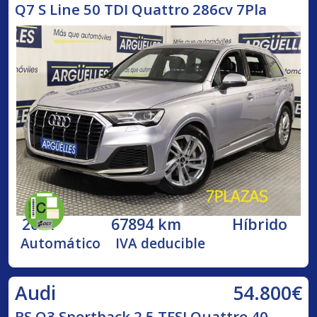
Q7 S Line 50 TDI Quattro 286cv 7Pla
2021
67894 km
Híbrido
Automático
IVA deducible
54.800€
Audi
RS Q3 Sportback 2.5 TFSI Quattro 40