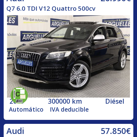
Q7 6.0 TDI V12 Quattro 500cv
2009
300000 km
Diésel
Automático
IVA deducible
57.850€
Audi