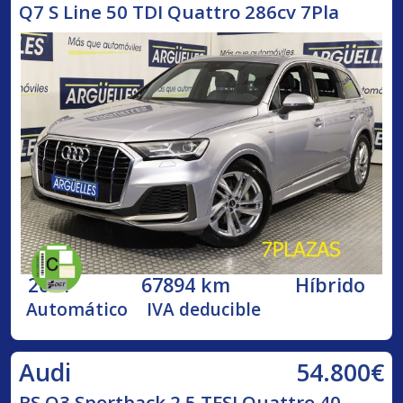
Q7 S Line 50 TDI Quattro 286cv 7Pla
2021
67894 km
Híbrido
Automático
IVA deducible
54.800€
Audi
RS Q3 Sportback 2.5 TFSI Quattro 40