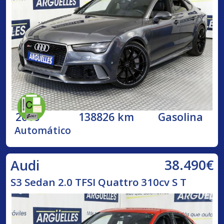
2016
138826 km
Gasolina
Automático
38.490€
Audi
S3 Sedan 2.0 TFSI Quattro 310cv S T