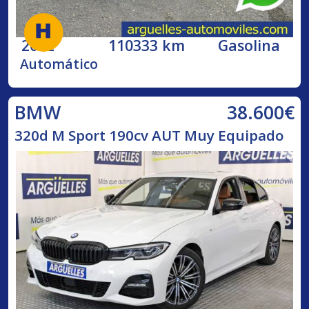
2002
110333 km
Gasolina
Automático
38.600€
BMW
320d M Sport 190cv AUT Muy Equipado