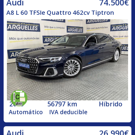
74.500€
Audi
A8 L 60 TFSIe Quattro 462cv Tiptron
2023
56797 km
Híbrido
Automático
IVA deducible
26.990€
Audi