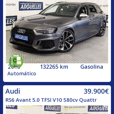
2018
132265 km
Gasolina
Automático
39.900€
Audi
RS6 Avant 5.0 TFSI V10 580cv Quattr