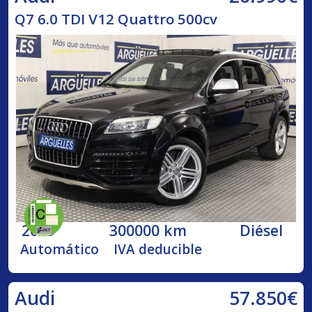
Q7 6.0 TDI V12 Quattro 500cv
2009
300000 km
Diésel
Automático
IVA deducible
57.850€
Audi