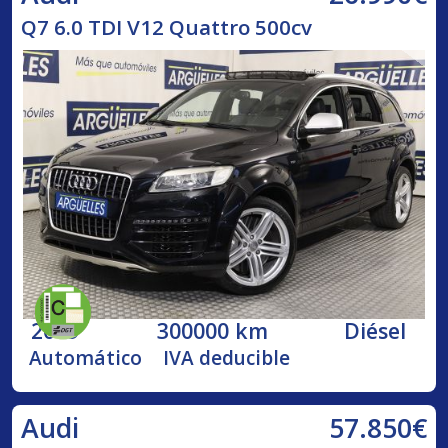
Q7 6.0 TDI V12 Quattro 500cv
2009
300000 km
Diésel
Automático
IVA deducible
57.850€
Audi