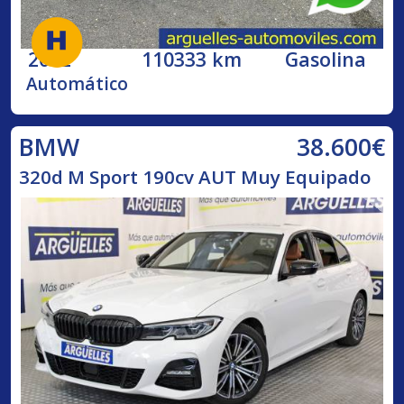
2002
110333 km
Gasolina
Automático
38.600€
BMW
320d M Sport 190cv AUT Muy Equipado