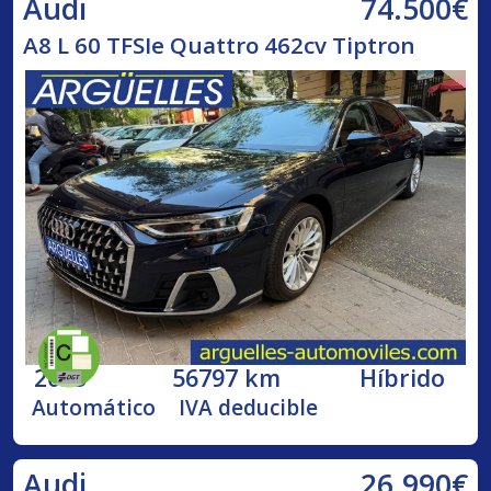
74.500€
Audi
A8 L 60 TFSIe Quattro 462cv Tiptron
2023
56797 km
Híbrido
Automático
IVA deducible
26.990€
Audi