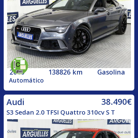
2016
138826 km
Gasolina
Automático
38.490€
Audi
S3 Sedan 2.0 TFSI Quattro 310cv S T