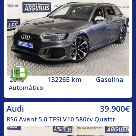
2018
132265 km
Gasolina
Automático
39.900€
Audi
RS6 Avant 5.0 TFSI V10 580cv Quattr