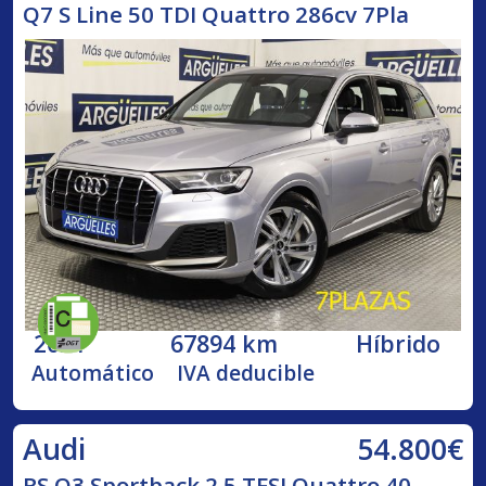
Q7 S Line 50 TDI Quattro 286cv 7Pla
2021
67894 km
Híbrido
Automático
IVA deducible
54.800€
Audi
RS Q3 Sportback 2.5 TFSI Quattro 40