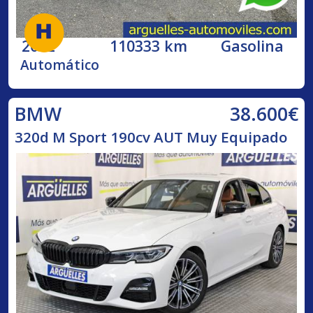
2002
110333 km
Gasolina
Automático
38.600€
BMW
320d M Sport 190cv AUT Muy Equipado