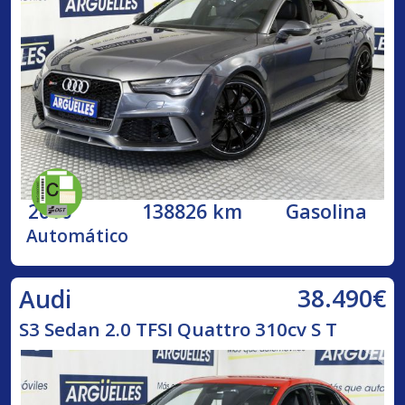
2016
138826 km
Gasolina
Automático
38.490€
Audi
S3 Sedan 2.0 TFSI Quattro 310cv S T