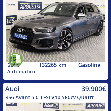
2018
132265 km
Gasolina
Automático
39.900€
Audi
RS6 Avant 5.0 TFSI V10 580cv Quattr