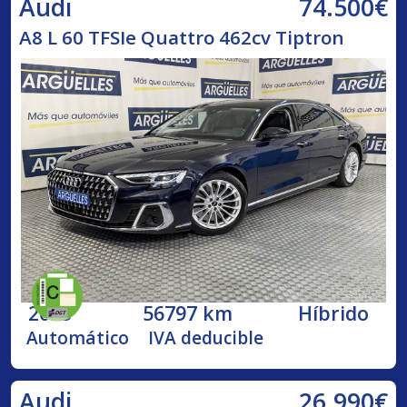
74.500€
Audi
A8 L 60 TFSIe Quattro 462cv Tiptron
2023
56797 km
Híbrido
Automático
IVA deducible
26.990€
Audi