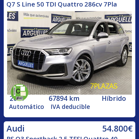
Q7 S Line 50 TDI Quattro 286cv 7Pla
2021
67894 km
Híbrido
Automático
IVA deducible
54.800€
Audi
RS Q3 Sportback 2.5 TFSI Quattro 40