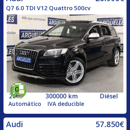
Q7 6.0 TDI V12 Quattro 500cv
2009
300000 km
Diésel
Automático
IVA deducible
57.850€
Audi