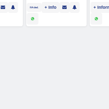
+ Info
+ Infor
IVA ded.