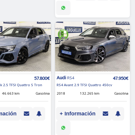
Audi
57.800€
47.950€
RS4
k 2.5 TFSI Quattro S Tron
RS4 Avant 2.9 TFSI Quattro 450cv
46.663 km
Gasolina
2018
132.265 km
Gasolina
mación
+ Información