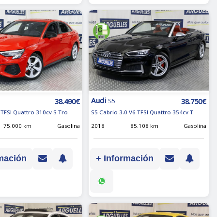
Audi
38.490€
38.750€
S5
 TFSI Quattro 310cv S Tro
S5 Cabrio 3.0 V6 TFSI Quattro 354cv T
75.000 km
Gasolina
2018
85.108 km
Gasolina
mación
+ Información