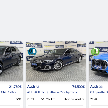
Audi
Audi
21.750€
74.500€
A8
Q3
on GNC 170cv
A8 L 60 TFSIe Quattro 462cv Tiptronic
Q3 Sportback
m
GNC
2023
56.797 km
Híbrido/Gasolina
2020