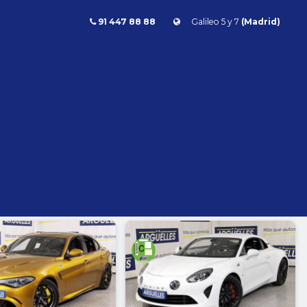
91 447 88 88
Galileo 5 y 7
(Madrid)
Combustible
l
Todos
Gasolina
Diésel
Eléctrico/híbrido