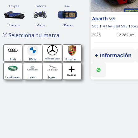
Coupés
Cabrios
4x4
Coupés
Cabrios
4x4
Abarth
595
Clásicos
Motos
7
Clásicos
Motos
7 Plazas
500 1.4 16v T Jet 595 165c
Plazas
Selecciona tu marca
2023
12.289 km
+ Información
Audi
BMW
Mercedes Benz
Porsche
Land Rover
Lexus
Jaguar