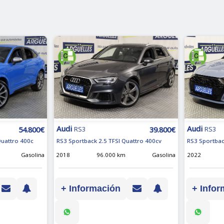
Audi
Audi
54.800€
39.800€
RS3
RS3
Quattro 400c
RS3 Sportback 2.5 TFSI Quattro 400cv
RS3 Sportbac
Gasolina
2018
96.000 km
Gasolina
2022
+ Información
+ Infor