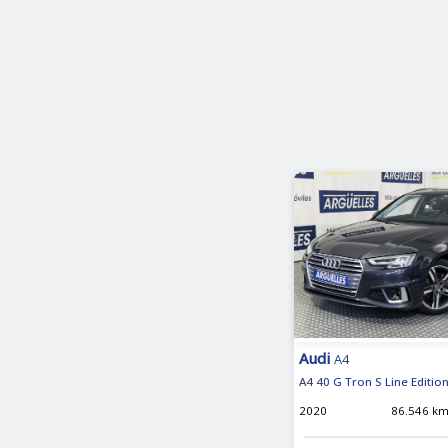
Audi
A4
A4 40 G Tron S Line Editi
2020
86.546 k