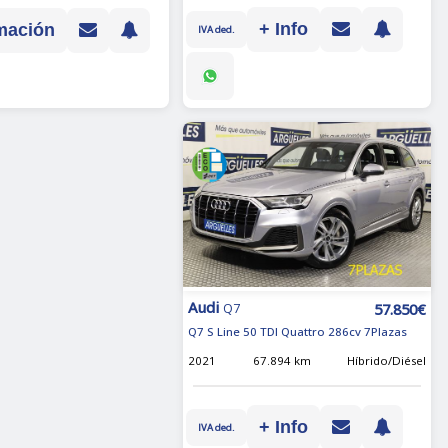
+ Info
mación
IVA ded.
Audi
57.850€
Q7
Q7 S Line 50 TDI Quattro 286cv 7Plazas
2021
67.894 km
Híbrido/Diésel
+ Info
IVA ded.