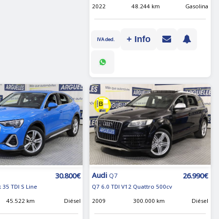
2022
48.244 km
Gasolina
+ Info
IVA ded.
Audi
26.990€
30.800€
Q7
Q7 6.0 TDI V12 Quattro 500cv
 35 TDI S Line
2009
300.000 km
Diésel
45.522 km
Diésel