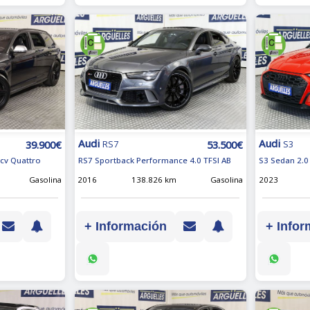
Audi
Audi
39.900€
53.500€
RS7
S3
0cv Quattro
RS7 Sportback Performance 4.0 TFSI AB
S3 Sedan 2.0
Gasolina
2016
138.826 km
Gasolina
2023
+ Información
+ Infor