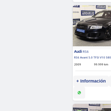
Audi
RS6
RS6 Avant 5.0 TFSI V10 58
2009
99.999 km
+ Información