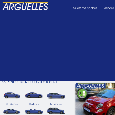
Nuestros coches
Vender
Coches de segunda mano
Precio hasta
Kilómetros 
Sin límite
Selecciona tu carrocería
Utilitarios
Berlinas
Familiares
Utilitarios
Berlinas
Familiares