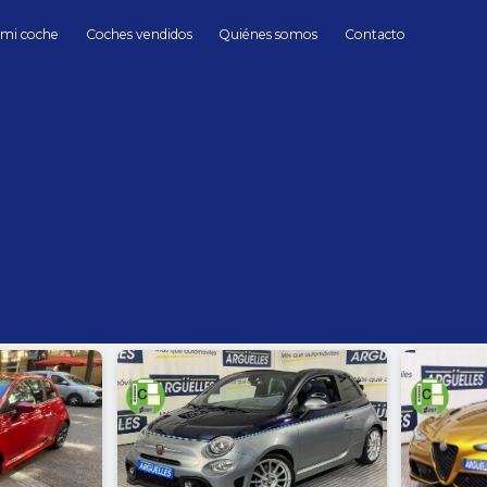
 mi coche
Coches vendidos
Quiénes somos
Contacto
Coches de Segunda mano en Madrid
hasta
Cambio
Todos
Automático
Manua
Sin límite