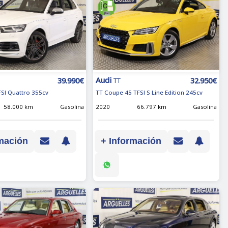
Audi
39.990€
32.950€
TT
FSI Quattro 355cv
TT Coupe 45 TFSI S Line Edition 245cv
58.000 km
Gasolina
2020
66.797 km
Gasolina
mación
+ Información