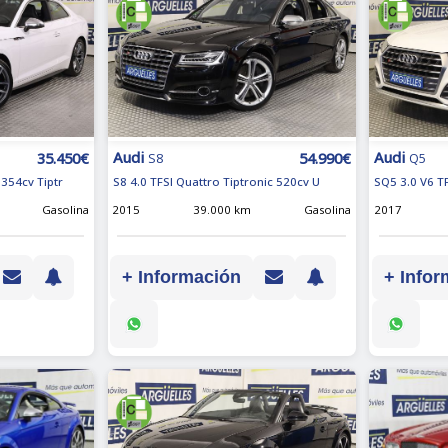
Audi
Audi
35.450€
54.990€
S8
Q5
354cv Tiptr
S8 4.0 TFSI Quattro Tiptronic 520cv U
SQ5 3.0 V6 T
Gasolina
2015
39.000 km
Gasolina
2017
+ Información
+ Infor