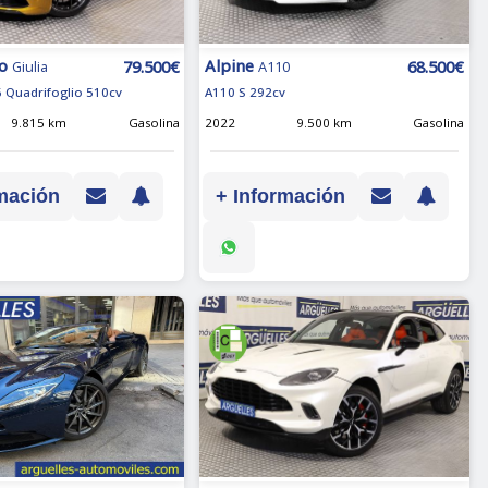
o
Alpine
79.500€
68.500€
Giulia
A110
6 Quadrifoglio 510cv
A110 S 292cv
9.815 km
Gasolina
2022
9.500 km
Gasolina
mación
+ Información