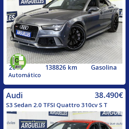
2016
138826 km
Gasolina
Automático
38.490€
Audi
S3 Sedan 2.0 TFSI Quattro 310cv S T