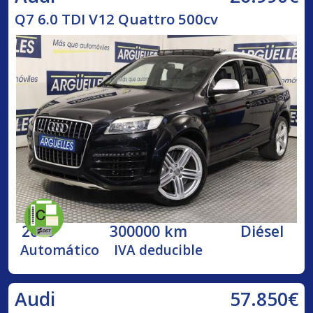
Q7 6.0 TDI V12 Quattro 500cv
2009
300000 km
Diésel
Automático
IVA deducible
57.850€
Audi