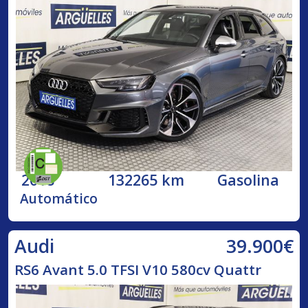
2018
132265 km
Gasolina
Automático
39.900€
Audi
RS6 Avant 5.0 TFSI V10 580cv Quattr