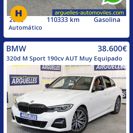
2002
110333 km
Gasolina
Automático
38.600€
BMW
320d M Sport 190cv AUT Muy Equipado