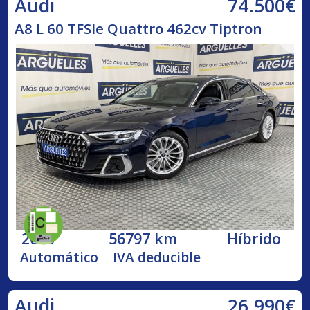
74.500€
Audi
A8 L 60 TFSIe Quattro 462cv Tiptron
2023
56797 km
Híbrido
Automático
IVA deducible
26.990€
Audi