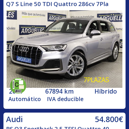
Q7 S Line 50 TDI Quattro 286cv 7Pla
2021
67894 km
Híbrido
Automático
IVA deducible
54.800€
Audi
RS Q3 Sportback 2.5 TFSI Quattro 40