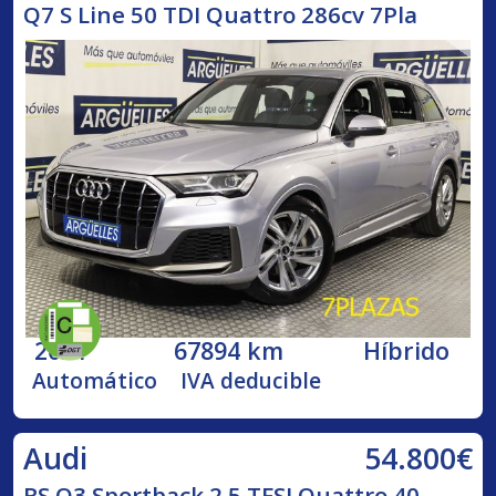
Q7 S Line 50 TDI Quattro 286cv 7Pla
2021
67894 km
Híbrido
Automático
IVA deducible
54.800€
Audi
RS Q3 Sportback 2.5 TFSI Quattro 40