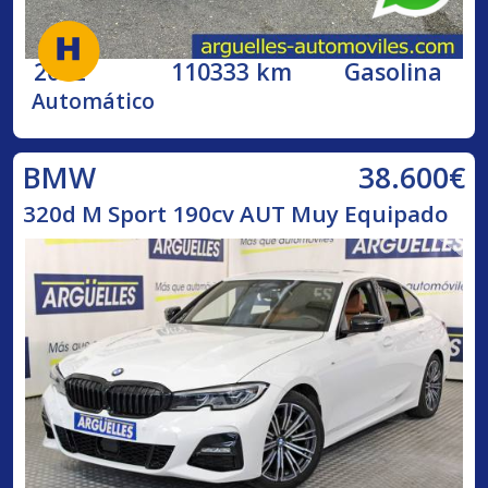
2002
110333 km
Gasolina
Automático
38.600€
BMW
320d M Sport 190cv AUT Muy Equipado