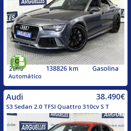
2016
138826 km
Gasolina
Automático
38.490€
Audi
S3 Sedan 2.0 TFSI Quattro 310cv S T