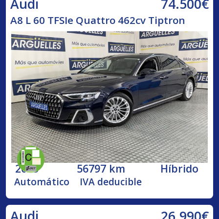
74.500€
Audi
A8 L 60 TFSIe Quattro 462cv Tiptron
2023
56797 km
Híbrido
Automático
IVA deducible
26.990€
Audi