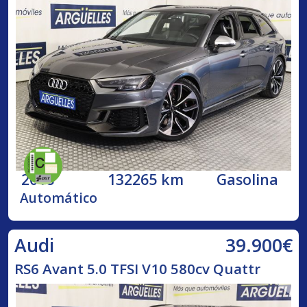
2018
132265 km
Gasolina
Automático
39.900€
Audi
RS6 Avant 5.0 TFSI V10 580cv Quattr