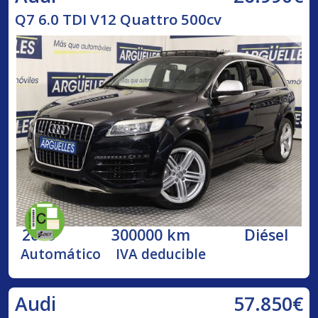
Q7 6.0 TDI V12 Quattro 500cv
2009
300000 km
Diésel
Automático
IVA deducible
57.850€
Audi