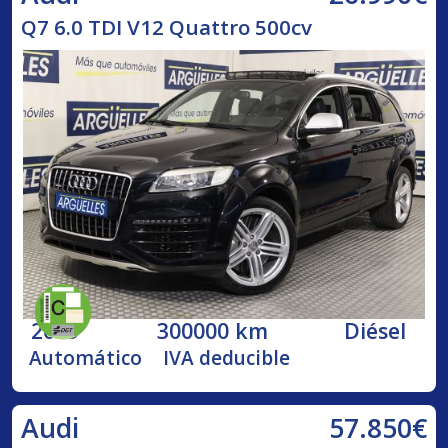
Q7 6.0 TDI V12 Quattro 500cv
2009
300000 km
Diésel
Automático
IVA deducible
57.850€
Audi