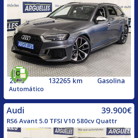
2018
132265 km
Gasolina
Automático
39.900€
Audi
RS6 Avant 5.0 TFSI V10 580cv Quattr