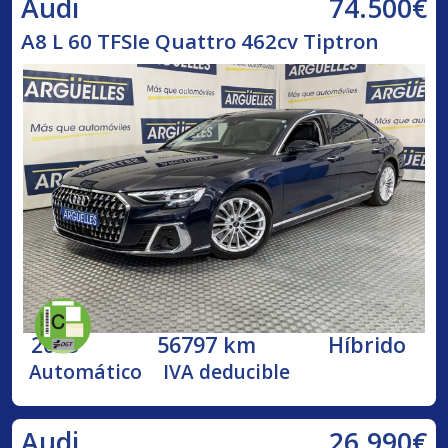
74.500€
Audi
A8 L 60 TFSIe Quattro 462cv Tiptron
2023
56797 km
Híbrido
Automático
IVA deducible
26.990€
Audi