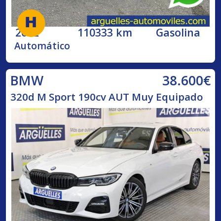
2002
110333 km
Gasolina
Automático
38.600€
BMW
320d M Sport 190cv AUT Muy Equipado