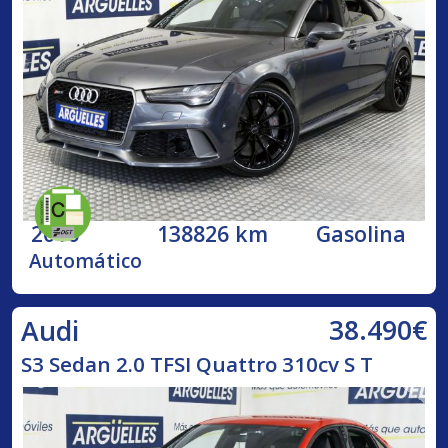
2016
138826 km
Gasolina
Automático
38.490€
Audi
S3 Sedan 2.0 TFSI Quattro 310cv S T