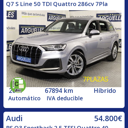
Q7 S Line 50 TDI Quattro 286cv 7Pla
2021
67894 km
Híbrido
Automático
IVA deducible
54.800€
Audi
RS Q3 Sportback 2.5 TFSI Quattro 40