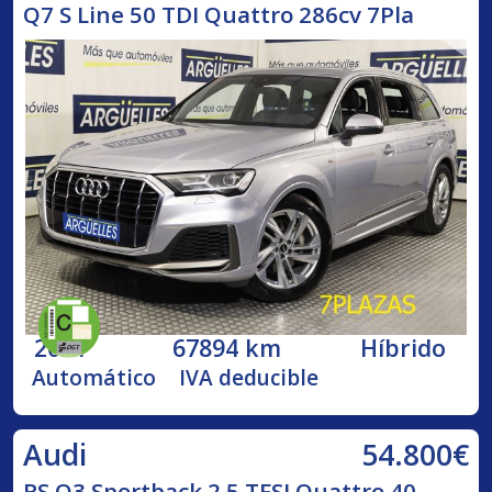
Q7 S Line 50 TDI Quattro 286cv 7Pla
2021
67894 km
Híbrido
Automático
IVA deducible
54.800€
Audi
RS Q3 Sportback 2.5 TFSI Quattro 40