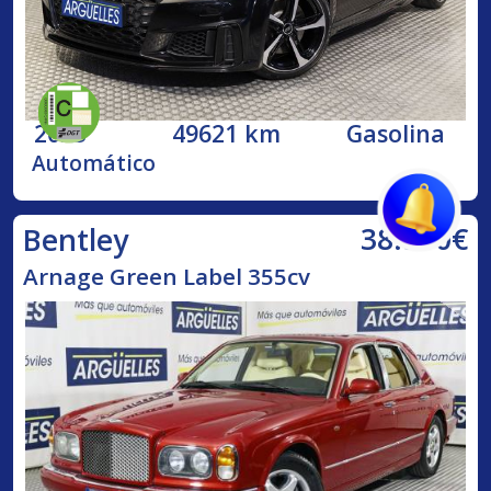
2023
49621 km
Gasolina
Automático
38.500€
Bentley
Arnage Green Label 355cv