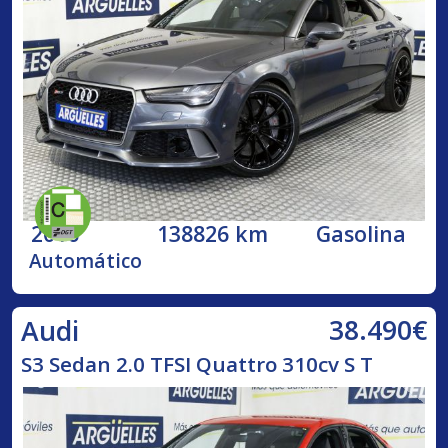
2016
138826 km
Gasolina
Automático
38.490€
Audi
S3 Sedan 2.0 TFSI Quattro 310cv S T