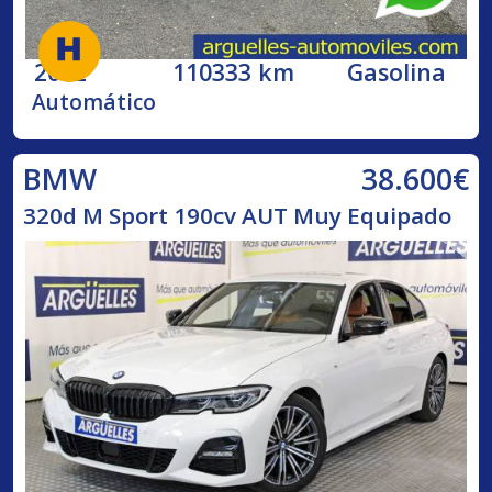
2002
110333 km
Gasolina
Automático
38.600€
BMW
320d M Sport 190cv AUT Muy Equipado