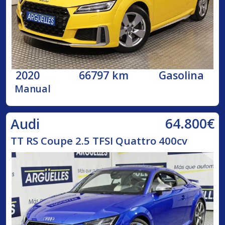
2020
66797 km
Gasolina
Manual
64.800€
Audi
TT RS Coupe 2.5 TFSI Quattro 400cv