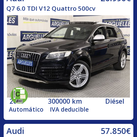
Q7 6.0 TDI V12 Quattro 500cv
2009
300000 km
Diésel
Automático
IVA deducible
57.850€
Audi