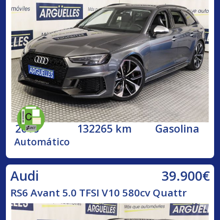
2018
132265 km
Gasolina
Automático
39.900€
Audi
RS6 Avant 5.0 TFSI V10 580cv Quattr