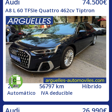
74.500€
Audi
A8 L 60 TFSIe Quattro 462cv Tiptron
2023
56797 km
Híbrido
Automático
IVA deducible
26.990€
Audi