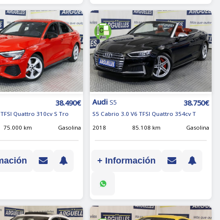
Audi
38.490€
38.750€
S5
 TFSI Quattro 310cv S Tro
S5 Cabrio 3.0 V6 TFSI Quattro 354cv T
75.000 km
Gasolina
2018
85.108 km
Gasolina
mación
+ Información