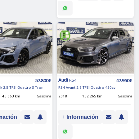
Audi
57.800€
47.950€
RS4
k 2.5 TFSI Quattro S Tron
RS4 Avant 2.9 TFSI Quattro 450cv
46.663 km
Gasolina
2018
132.265 km
Gasolina
mación
+ Información