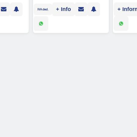
+ Info
+ Infor
IVA ded.