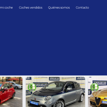
 mi coche
Coches vendidos
Quiénes somos
Contacto
Coches de Segunda mano en Madrid
hasta
Cambio
Todos
Automático
Manua
Sin límite