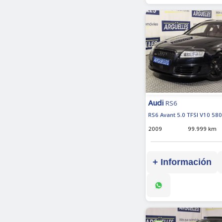
Audi
RS6
RS6 Avant 5.0 TFSI V10 58
2009
99.999 km
+ Información