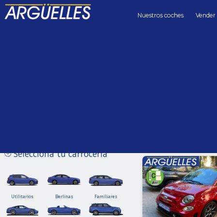
Nuestros coches
Vender
Coches de segunda mano
Precio hasta
Kilómetros 
Sin límite
Selecciona tu carrocería
Utilitarios
Berlinas
Familiares
Utilitarios
Berlinas
Familiares