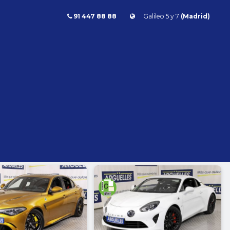
91 447 88 88
Galileo 5 y 7
(Madrid)
Combustible
l
Todos
Gasolina
Diésel
Eléctrico/híbrido