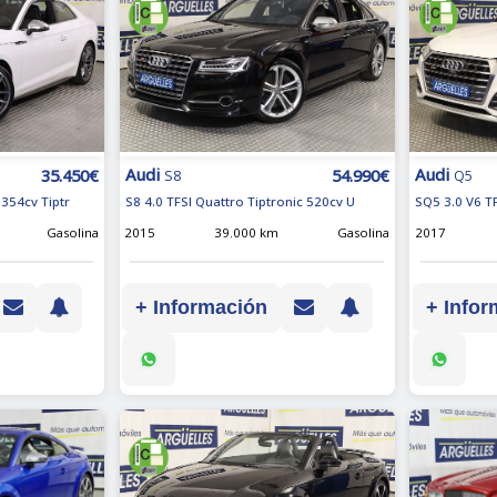
Audi
Audi
35.450€
54.990€
S8
Q5
354cv Tiptr
S8 4.0 TFSI Quattro Tiptronic 520cv U
SQ5 3.0 V6 T
Gasolina
2015
39.000 km
Gasolina
2017
+ Información
+ Infor