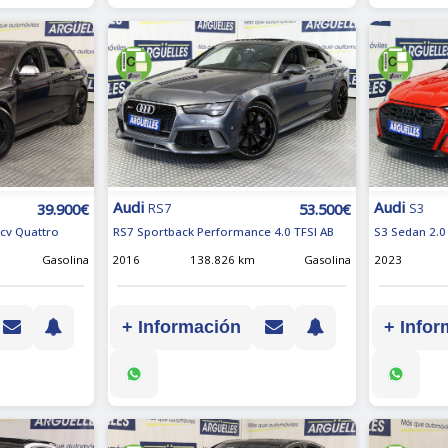
Audi
Audi
39.900€
53.500€
RS7
S3
0cv Quattro
RS7 Sportback Performance 4.0 TFSI AB
S3 Sedan 2.0
Gasolina
2016
138.826 km
Gasolina
2023
+ Información
+ Infor