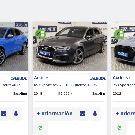
Audi
Audi
54.800€
39.800€
RS3
RS3
Quattro 400c
RS3 Sportback 2.5 TFSI Quattro 400cv
RS3 Sportbac
Gasolina
2018
96.000 km
Gasolina
2022
+ Información
+ Infor