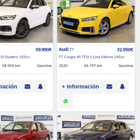
Audi
39.990€
32.950€
TT
FSI Quattro 355cv
TT Coupe 45 TFSI S Line Edition 245cv
58.000 km
Gasolina
2020
66.797 km
Gasolina
mación
+ Información