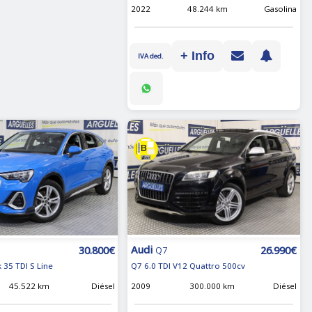
2022
48.244 km
Gasolina
+ Info
IVA ded.
Audi
26.990€
30.800€
Q7
Q7 6.0 TDI V12 Quattro 500cv
 35 TDI S Line
2009
300.000 km
Diésel
45.522 km
Diésel