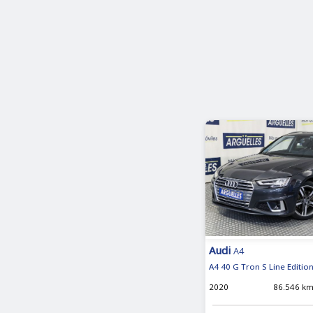
Audi
A4
A4 40 G Tron S Line Editi
2020
86.546 k