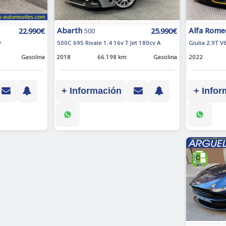
Alfa Rome
Abarth
22.990€
25.990€
500
Giulia 2.9T V
v
500C 695 Rivale 1.4 16v T Jet 180cv A
2022
Gasolina
2018
66.198 km
Gasolina
+ Infor
+ Información