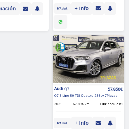
+ Info
mación
IVA ded.
Audi
57.850€
Q7
Q7 S Line 50 TDI Quattro 286cv 7Plazas
2021
67.894 km
Híbrido/Diésel
+ Info
IVA ded.