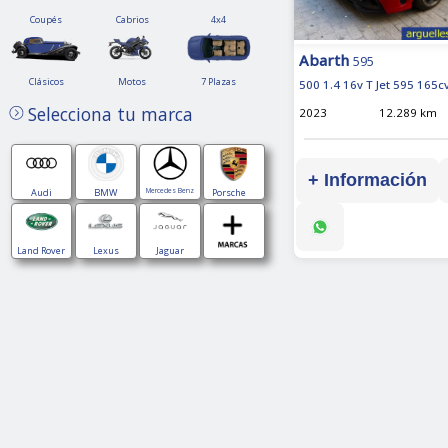
Coupés
Cabrios
4x4
Coupés
Cabrios
4x4
Abarth
595
Clásicos
Motos
7
Clásicos
Motos
7 Plazas
500 1.4 16v T Jet 595 165c
Plazas
Selecciona tu marca
2023
12.289 km
+ Información
Audi
BMW
Mercedes Benz
Porsche
Land Rover
Lexus
Jaguar