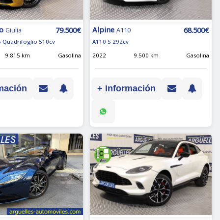
o
Alpine
79.500€
68.500€
Giulia
A110
6 Quadrifoglio 510cv
A110 S 292cv
9.815 km
Gasolina
2022
9.500 km
Gasolina
mación
+ Información