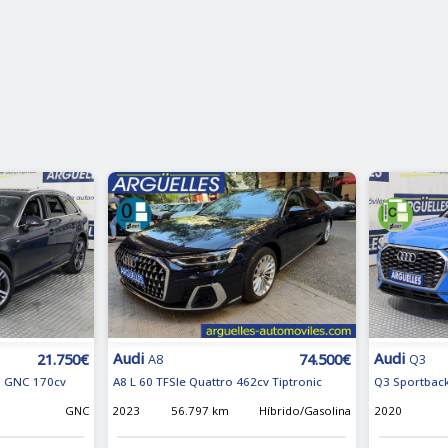
Audi
Audi
21.750€
74.500€
A8
Q3
on GNC 170cv
A8 L 60 TFSIe Quattro 462cv Tiptronic
Q3 Sportback
m
GNC
2023
56.797 km
Híbrido/Gasolina
2020