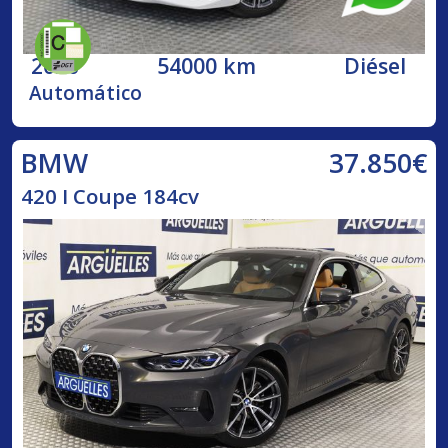
2020
54000 km
Diésel
Automático
37.850€
BMW
420 I Coupe 184cv