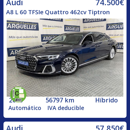
74.500€
Audi
A8 L 60 TFSIe Quattro 462cv Tiptron
2023
56797 km
Híbrido
Automático
IVA deducible
57.850€
Audi