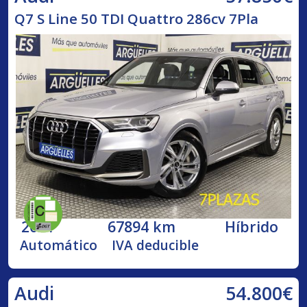
Q7 S Line 50 TDI Quattro 286cv 7Pla
2021
67894 km
Híbrido
Automático
IVA deducible
54.800€
Audi