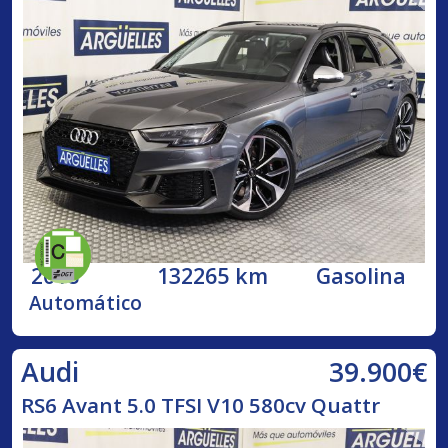
2018
132265 km
Gasolina
Automático
39.900€
Audi
RS6 Avant 5.0 TFSI V10 580cv Quattr