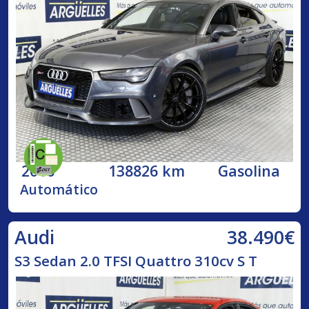
2016
138826 km
Gasolina
Automático
38.490€
Audi
S3 Sedan 2.0 TFSI Quattro 310cv S T