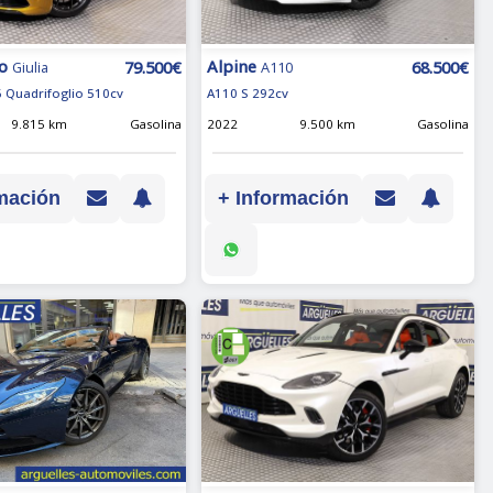
o
Alpine
79.500€
68.500€
Giulia
A110
6 Quadrifoglio 510cv
A110 S 292cv
9.815 km
Gasolina
2022
9.500 km
Gasolina
mación
+ Información