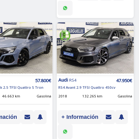
Audi
57.800€
47.950€
RS4
k 2.5 TFSI Quattro S Tron
RS4 Avant 2.9 TFSI Quattro 450cv
46.663 km
Gasolina
2018
132.265 km
Gasolina
mación
+ Información