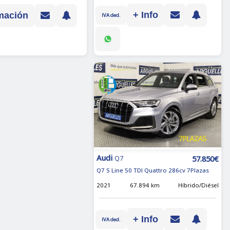
+ Info
mación
IVA ded.
Audi
57.850€
Q7
Q7 S Line 50 TDI Quattro 286cv 7Plazas
2021
67.894 km
Híbrido/Diésel
+ Info
IVA ded.