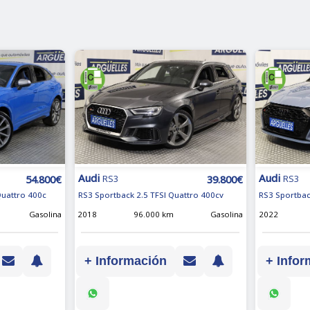
Audi
Audi
54.800€
39.800€
RS3
RS3
Quattro 400c
RS3 Sportback 2.5 TFSI Quattro 400cv
RS3 Sportbac
Gasolina
2018
96.000 km
Gasolina
2022
+ Información
+ Infor