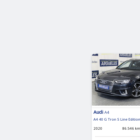
Audi
A4
A4 40 G Tron S Line Editi
2020
86.546 k