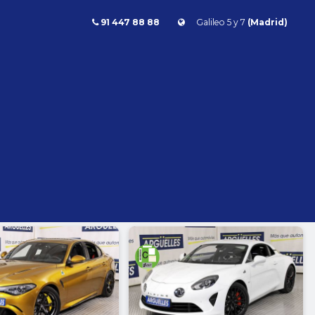
91 447 88 88
Galileo 5 y 7
(Madrid)
Combustible
l
Todos
Gasolina
Diésel
Eléctrico/híbrido