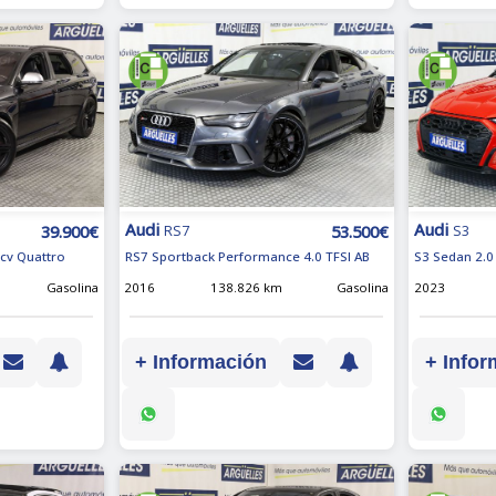
Audi
Audi
39.900€
53.500€
RS7
S3
0cv Quattro
RS7 Sportback Performance 4.0 TFSI AB
S3 Sedan 2.0
Gasolina
2016
138.826 km
Gasolina
2023
+ Información
+ Infor