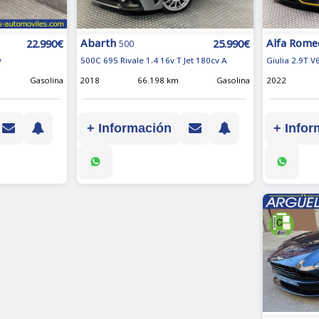
Alfa Rome
Abarth
22.990€
25.990€
500
Giulia 2.9T V
v
500C 695 Rivale 1.4 16v T Jet 180cv A
2022
Gasolina
2018
66.198 km
Gasolina
+ Infor
+ Información