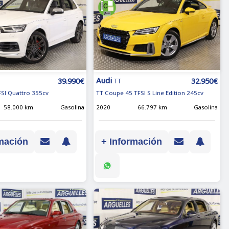
Audi
39.990€
32.950€
TT
FSI Quattro 355cv
TT Coupe 45 TFSI S Line Edition 245cv
58.000 km
Gasolina
2020
66.797 km
Gasolina
mación
+ Información