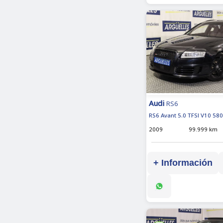
Audi
RS6
RS6 Avant 5.0 TFSI V10 58
2009
99.999 km
+ Información