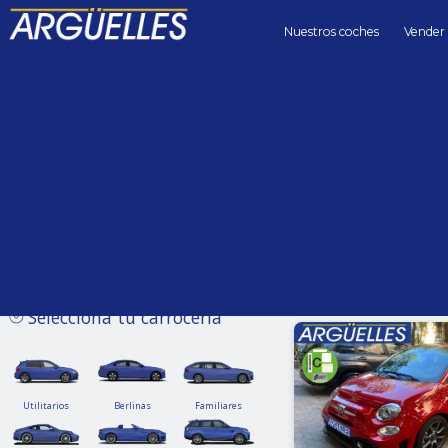
Nuestros coches
Vender
Coches de segunda mano
Precio hasta
Kilómetros 
Sin límite
Selecciona tu carrocería
Utilitarios
Berlinas
Familiares
Utilitarios
Berlinas
Familiares