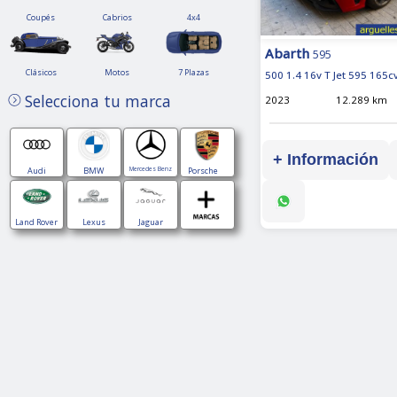
Coupés
Cabrios
4x4
Coupés
Cabrios
4x4
Abarth
595
Clásicos
Motos
7
Clásicos
Motos
7 Plazas
500 1.4 16v T Jet 595 165c
Plazas
Selecciona tu marca
2023
12.289 km
+ Información
Audi
BMW
Mercedes Benz
Porsche
Land Rover
Lexus
Jaguar