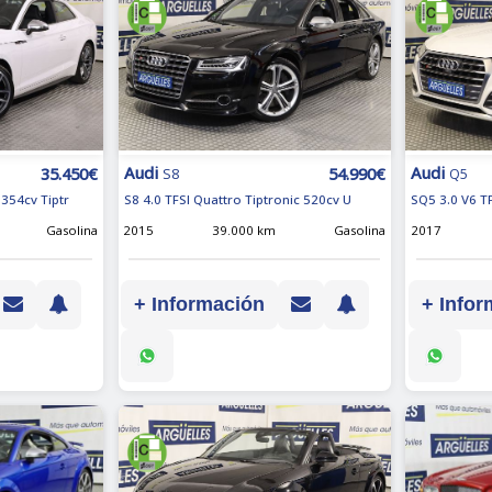
Audi
Audi
35.450€
54.990€
S8
Q5
354cv Tiptr
S8 4.0 TFSI Quattro Tiptronic 520cv U
SQ5 3.0 V6 T
Gasolina
2015
39.000 km
Gasolina
2017
+ Información
+ Infor