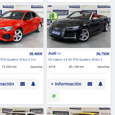
Audi
38.490€
38.750€
S5
 TFSI Quattro 310cv S Tro
S5 Cabrio 3.0 V6 TFSI Quattro 354cv T
75.000 km
Gasolina
2018
85.108 km
Gasolina
mación
+ Información