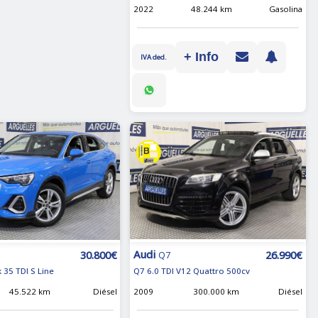
2022
48.244 km
Gasolina
+ Info
IVA ded.
Audi
26.990€
30.800€
Q7
Q7 6.0 TDI V12 Quattro 500cv
 35 TDI S Line
2009
300.000 km
Diésel
45.522 km
Diésel