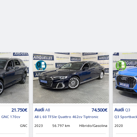
Audi
Audi
21.750€
74.500€
A8
Q3
on GNC 170cv
A8 L 60 TFSIe Quattro 462cv Tiptronic
Q3 Sportback
m
GNC
2023
56.797 km
Híbrido/Gasolina
2020