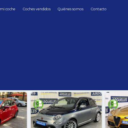
 mi coche
Coches vendidos
Quiénes somos
Contacto
Coches de Segunda mano en Madrid
hasta
Cambio
Todos
Automático
Manua
Sin límite