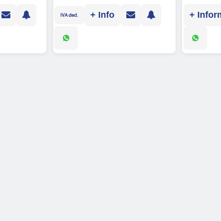
+ Info
+ Infor
IVA ded.