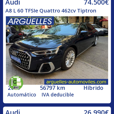
74.500€
Audi
A8 L 60 TFSIe Quattro 462cv Tiptron
2023
56797 km
Híbrido
Automático
IVA deducible
26.990€
Audi