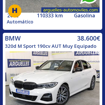
2002
110333 km
Gasolina
Automático
38.600€
BMW
320d M Sport 190cv AUT Muy Equipado