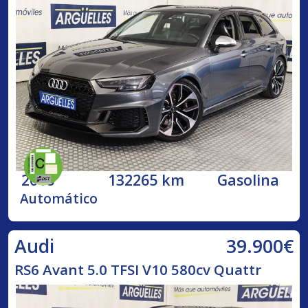
2018
132265 km
Gasolina
Automático
39.900€
Audi
RS6 Avant 5.0 TFSI V10 580cv Quattr