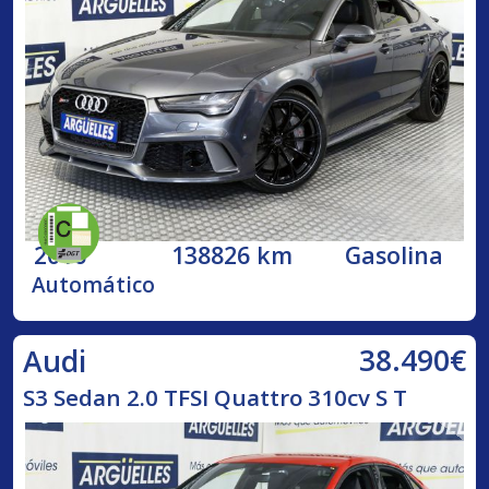
2016
138826 km
Gasolina
Automático
38.490€
Audi
S3 Sedan 2.0 TFSI Quattro 310cv S T