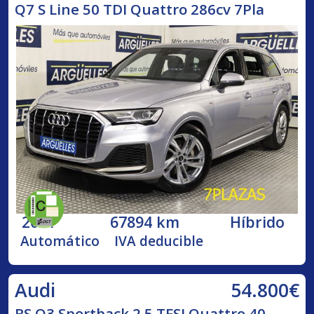
Q7 S Line 50 TDI Quattro 286cv 7Pla
2021
67894 km
Híbrido
Automático
IVA deducible
54.800€
Audi
RS Q3 Sportback 2.5 TFSI Quattro 40