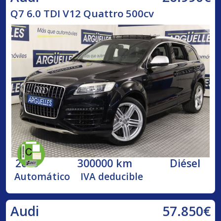
Q7 6.0 TDI V12 Quattro 500cv
2009
300000 km
Diésel
Automático
IVA deducible
57.850€
Audi