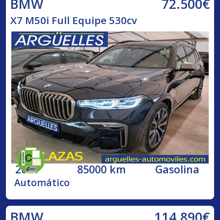
72.500€
BMW
X7 M50i Full Equipe 530cv
2021
85000 km
Gasolina
Automático
114.890€
BMW