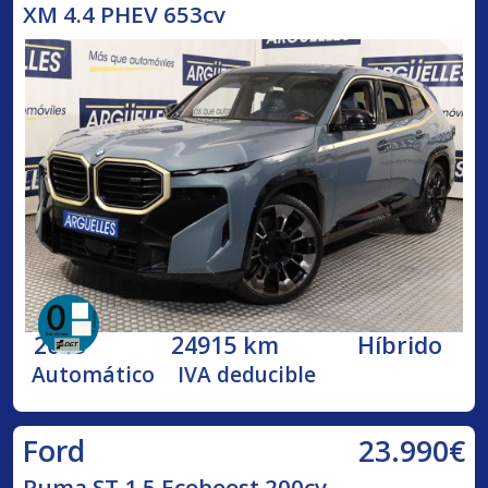
XM 4.4 PHEV 653cv
2023
24915 km
Híbrido
Automático
IVA deducible
23.990€
Ford
Puma ST 1.5 Ecoboost 200cv