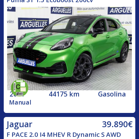
2021
44175 km
Gasolina
Manual
39.890€
Jaguar
F PACE 2.0 I4 MHEV R Dynamic S AWD