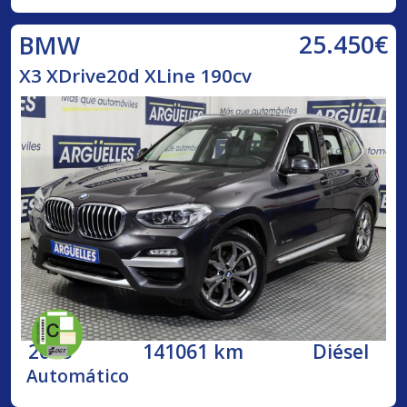
25.450€
BMW
X3 XDrive20d XLine 190cv
2018
141061 km
Diésel
Automático