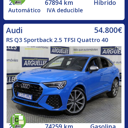
2021
67894 km
Híbrido
Automático
IVA deducible
54.800€
Audi
RS Q3 Sportback 2.5 TFSI Quattro 40
2020
74259 km
Gasolina