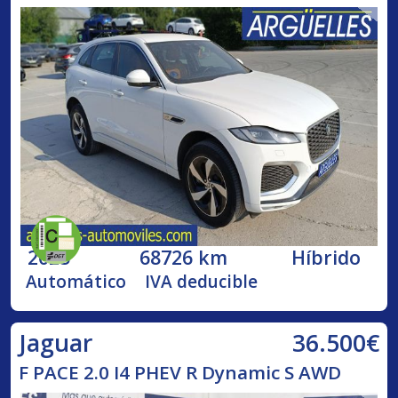
2025
68726 km
Híbrido
Automático
IVA deducible
36.500€
Jaguar
F PACE 2.0 I4 PHEV R Dynamic S AWD