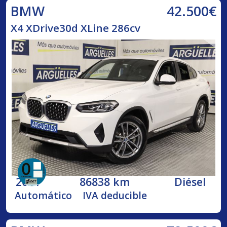
42.500€
BMW
X4 XDrive30d XLine 286cv
2021
86838 km
Diésel
Automático
IVA deducible