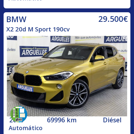
29.500€
BMW
X2 20d M Sport 190cv
2020
69996 km
Diésel
Automático