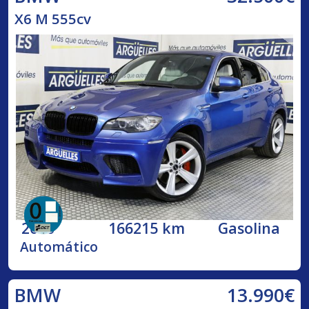
X6 M 555cv
2010
166215 km
Gasolina
Automático
13.990€
BMW