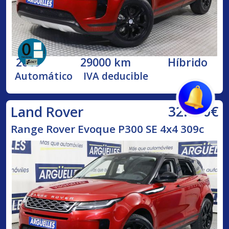
2019
29000 km
Híbrido
Automático
IVA deducible
32.800€
Land Rover
Range Rover Evoque P300 SE 4x4 309c