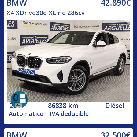
42.890€
BMW
X4 XDrive30d XLine 286cv
2021
86838 km
Diésel
Automático
IVA deducible
32.500€
BMW