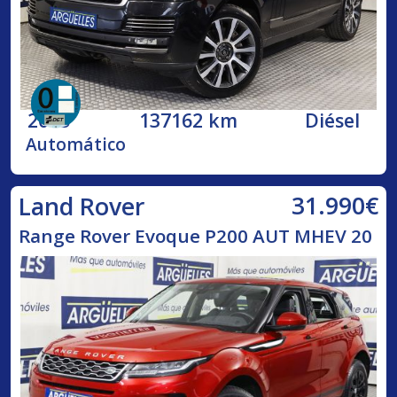
2015
137162 km
Diésel
Automático
31.990€
Land Rover
Range Rover Evoque P200 AUT MHEV 20