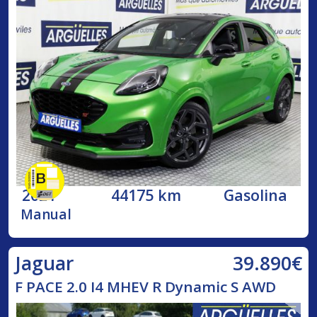
2021
44175 km
Gasolina
Manual
39.890€
Jaguar
F PACE 2.0 I4 MHEV R Dynamic S AWD