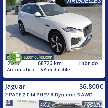
2025
68726 km
Híbrido
Automático
IVA deducible
36.800€
Jaguar
F PACE 2.0 I4 PHEV R Dynamic S AWD