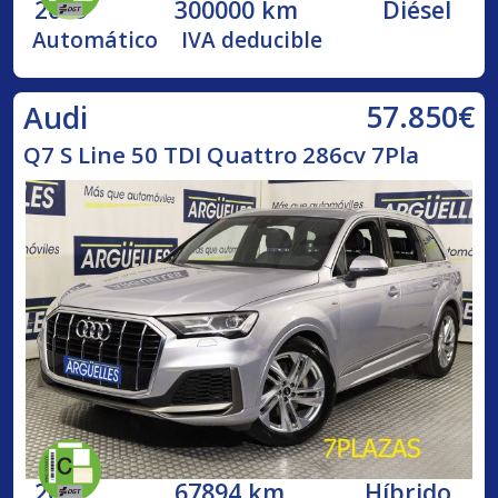
2009
300000 km
Diésel
Automático
IVA deducible
57.850€
Audi
Q7 S Line 50 TDI Quattro 286cv 7Pla
2021
67894 km
Híbrido