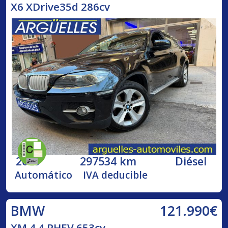
X6 XDrive35d 286cv
2009
297534 km
Diésel
Automático
IVA deducible
121.990€
BMW
XM 4.4 PHEV 653cv