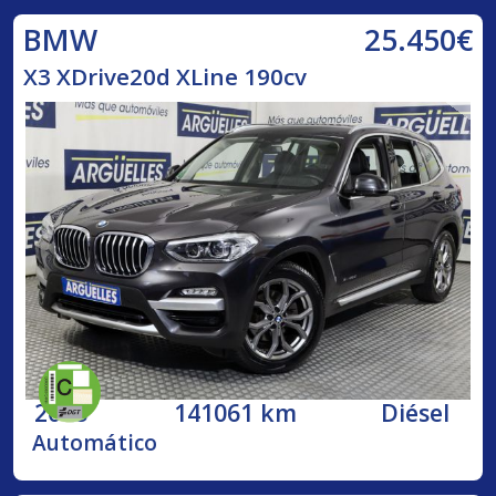
25.450€
BMW
X3 XDrive20d XLine 190cv
2018
141061 km
Diésel
Automático