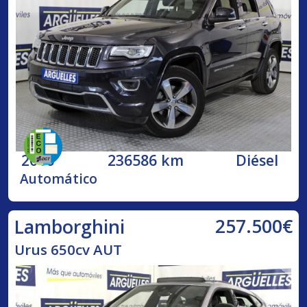
2016
236586 km
Diésel
Automático
257.500€
Lamborghini
Urus 650cv AUT