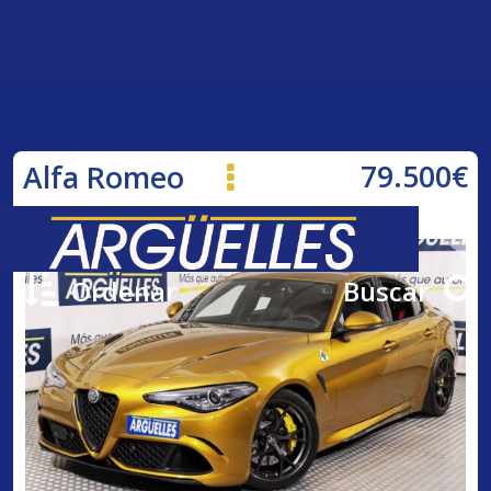
79.500€
Alfa Romeo
Giulia 2.9T V6 Quadrifoglio 510cv
Ordenar
Buscar