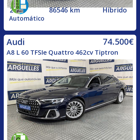
2020
86546 km
Híbrido
Automático
74.500€
Audi
A8 L 60 TFSIe Quattro 462cv Tiptron