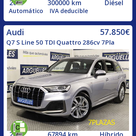
2009
300000 km
Diésel
Automático
IVA deducible
57.850€
Audi
Q7 S Line 50 TDI Quattro 286cv 7Pla
2021
67894 km
Híbrido