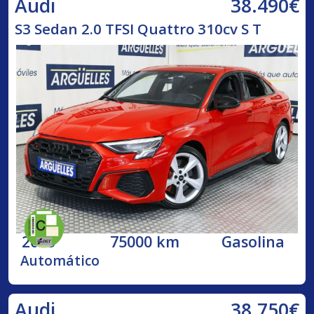
38.490€
Audi
S3 Sedan 2.0 TFSI Quattro 310cv S T
2023
75000 km
Gasolina
Automático
38.750€
Audi