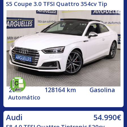
S5 Coupe 3.0 TFSI Quattro 354cv Tip
2017
128164 km
Gasolina
Automático
54.990€
Audi
S8 4.0 TFSI Quattro Tiptronic 520cv