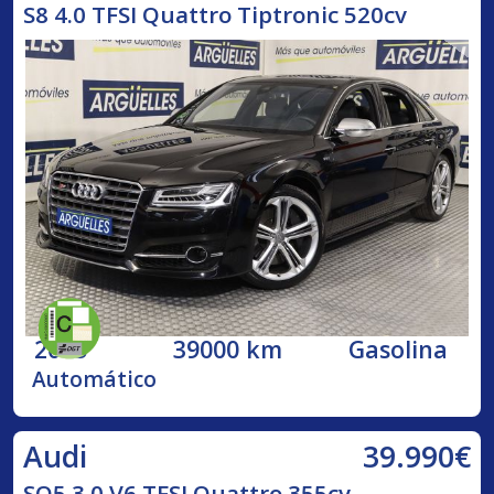
S8 4.0 TFSI Quattro Tiptronic 520cv
2015
39000 km
Gasolina
Automático
39.990€
Audi
SQ5 3.0 V6 TFSI Quattro 355cv