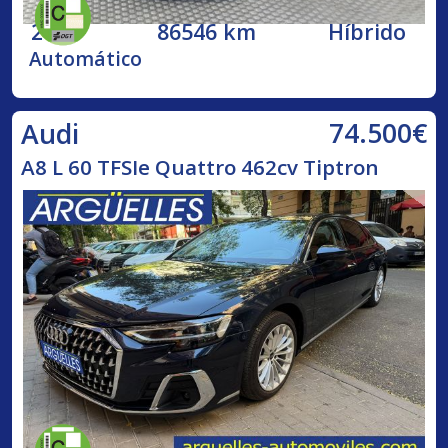
2020
86546 km
Híbrido
Automático
74.500€
Audi
A8 L 60 TFSIe Quattro 462cv Tiptron