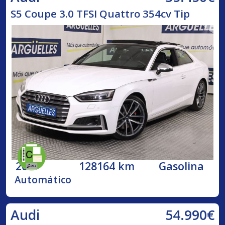
S5 Coupe 3.0 TFSI Quattro 354cv Tip
2017
128164 km
Gasolina
Automático
54.990€
Audi