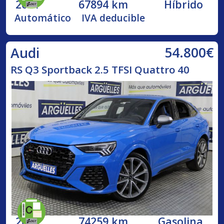
2021
67894 km
Híbrido
Automático
IVA deducible
54.800€
Audi
RS Q3 Sportback 2.5 TFSI Quattro 40
2020
74259 km
Gasolina