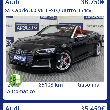
38.750€
Audi
S5 Cabrio 3.0 V6 TFSI Quattro 354cv
2018
85108 km
Gasolina
Automático
35.450€
Audi