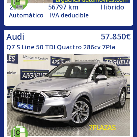
2023
56797 km
Híbrido
Automático
IVA deducible
57.850€
Audi
Q7 S Line 50 TDI Quattro 286cv 7Pla