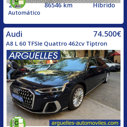
2020
86546 km
Híbrido
Automático
74.500€
Audi
A8 L 60 TFSIe Quattro 462cv Tiptron