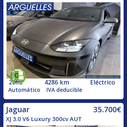
2025
4286 km
Eléctrico
Automático
IVA deducible
35.700€
Jaguar
XJ 3.0 V6 Luxury 300cv AUT