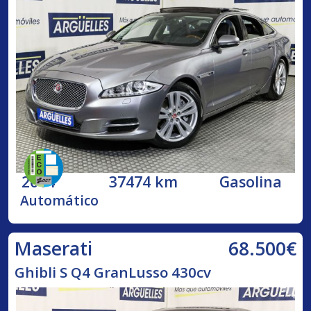
2014
37474 km
Gasolina
Automático
68.500€
Maserati
Ghibli S Q4 GranLusso 430cv