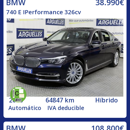
38.990€
BMW
740 E IPerformance 326cv
2018
64847 km
Híbrido
Automático
IVA deducible
108.800€
BMW