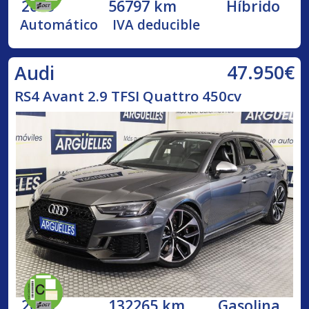
2023
56797 km
Híbrido
Automático
IVA deducible
47.950€
Audi
RS4 Avant 2.9 TFSI Quattro 450cv
2018
132265 km
Gasolina