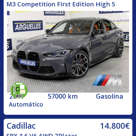
M3 Competition First Edition High 5
2021
57000 km
Gasolina
Automático
14.800€
Cadillac
SRX 3.6 V6 AWD 7Plazas