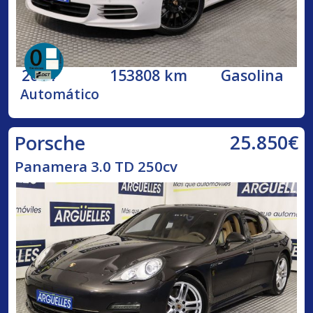
2014
153808 km
Gasolina
Automático
25.850€
Porsche
Panamera 3.0 TD 250cv