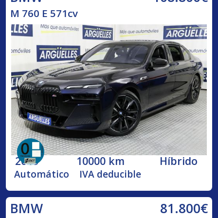
M 760 E 571cv
2023
10000 km
Híbrido
Automático
IVA deducible
81.800€
BMW