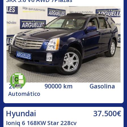
2006
90000 km
Gasolina
Automático
37.500€
Hyundai
Ioniq 6 168KW Star 228cv