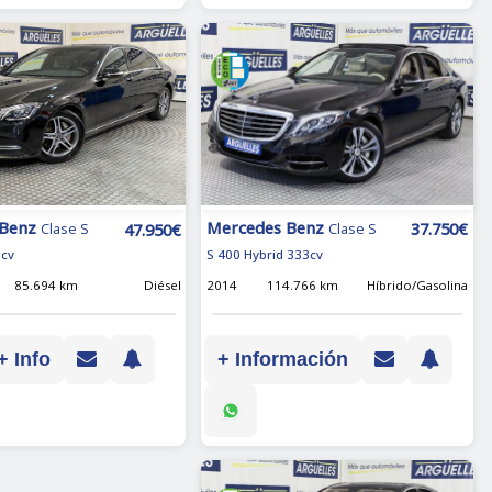
Mercedes Benz
 Benz
37.750€
47.950€
Clase S
Clase S
S 400 Hybrid 333cv
6cv
2014
114.766 km
Híbrido/Gasolina
85.694 km
Diésel
+ Información
+ Info