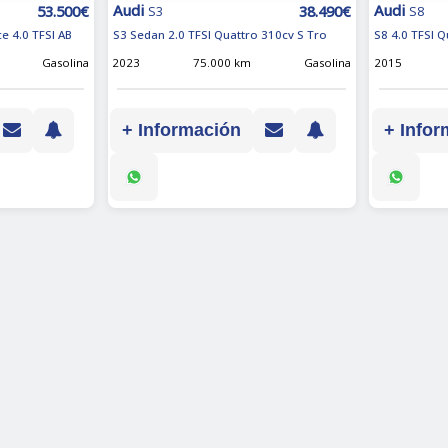
Audi
Audi
53.500€
38.490€
S3
S8
e 4.0 TFSI AB
S3 Sedan 2.0 TFSI Quattro 310cv S Tro
S8 4.0 TFSI Q
Gasolina
2023
75.000 km
Gasolina
2015
+ Información
+ Infor