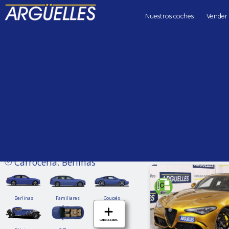
Nuestros coches
Vender
Coches de segunda mano
Precio hasta
Kilómetros 
Sin límite
Carrocería: Berlinas
Berlinas
Familiares
Coupés
Berlinas
Familiares
Coupés
Clásicos
7