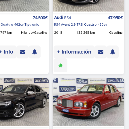
Audi
74.500€
47.950€
RS4
 Quattro 462cv Tiptronic
RS4 Avant 2.9 TFSI Quattro 450cv
.797 km
Híbrido/Gasolina
2018
132.265 km
Gasolina
+ Info
+ Información