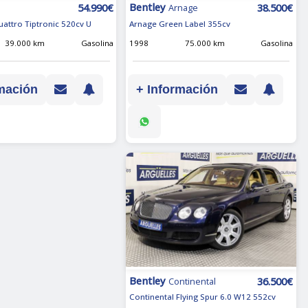
Bentley
38.500€
54.990€
Arnage
Arnage Green Label 355cv
uattro Tiptronic 520cv U
1998
75.000 km
Gasolina
39.000 km
Gasolina
+ Información
mación
Bentley
36.500€
Continental
Continental Flying Spur 6.0 W12 552cv