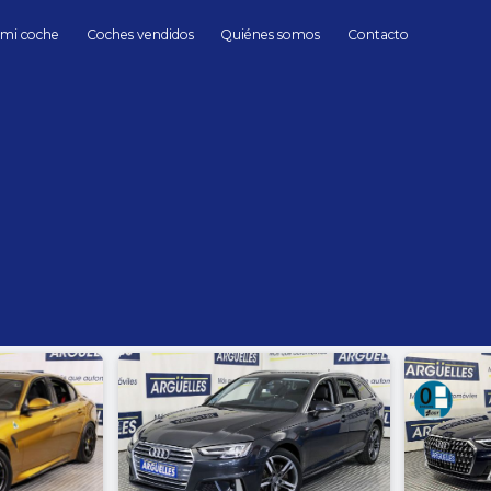
 mi coche
Coches vendidos
Quiénes somos
Contacto
berlinas
berlinas Coches de Segunda mano en Madrid
hasta
Cambio
Todos
Automático
Manua
Sin límite