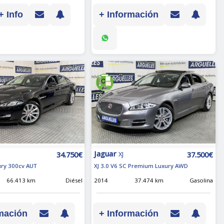
+ Info
+ Información
Jaguar
34.750€
37.500€
XJ
xury 300cv AUT
XJ 3.0 V6 SC Premium Luxury AWD
66.413 km
Diésel
2014
37.474 km
Gasolina
mación
+ Información