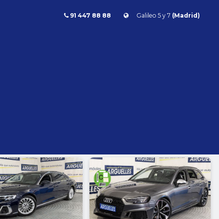
91 447 88 88
Galileo 5 y 7
(Madrid)
Combustible
l
Todos
Gasolina
Diésel
Eléctrico/híbrido