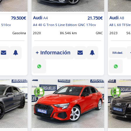
Audi
Audi
79.500€
21.750€
A4
A8
o 510cv
A4 40 G Tron S Line Edition GNC 170cv
A8 L 60 TFSIe
Gasolina
2020
86.546 km
GNC
2023
56
+ Información
IVA ded.