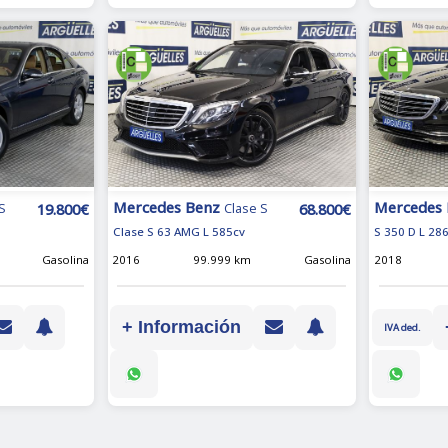
Mercedes Benz
Mercedes
19.800€
68.800€
S
Clase S
Clase S 63 AMG L 585cv
S 350 D L 28
Gasolina
2016
99.999 km
Gasolina
2018
+ Información
IVA ded.