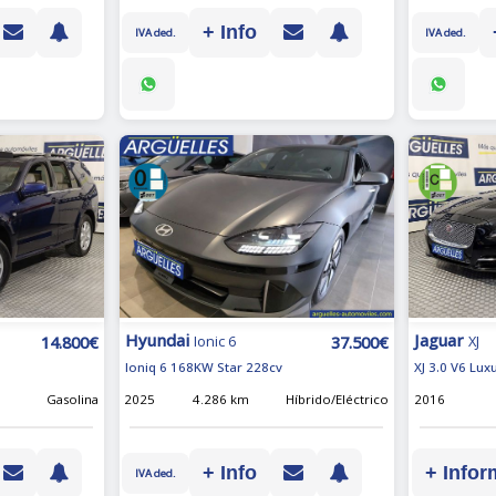
+ Info
IVA ded.
IVA ded.
Hyundai
Jaguar
14.800€
37.500€
Ionic 6
XJ
Ioniq 6 168KW Star 228cv
XJ 3.0 V6 Lu
Gasolina
2025
4.286 km
Híbrido/Eléctrico
2016
+ Info
+ Infor
IVA ded.