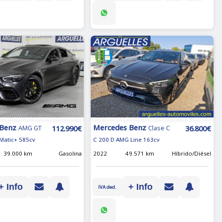
 Benz
Mercedes Benz
112.990€
36.800€
AMG GT
Clase C
Matic+ 585cv
C 200 D AMG Line 163cv
39.000 km
Gasolina
2022
49.571 km
Híbrido/Diésel
+ Info
+ Info
IVA ded.