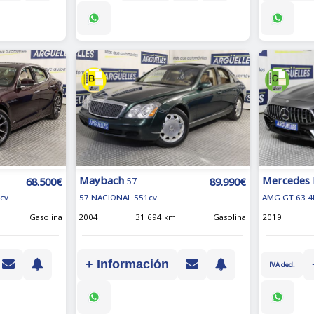
Maybach
Mercedes
89.990€
68.500€
57
57 NACIONAL 551cv
AMG GT 63 4
cv
2004
31.694 km
Gasolina
2019
Gasolina
+ Información
IVA ded.