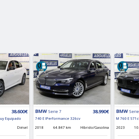
BMW
BMW
38.600€
38.990€
Serie 7
Serie
uy Equipado
740 E IPerformance 326cv
M 760 E 571c
Diésel
2018
64.847 km
Híbrido/Gasolina
2023
10