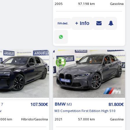
2005
97.198 km
Gasolina
+ Info
IVA ded.
BMW
107.500€
81.800€
 7
M3
v
M3 Competition First Edition High 510
.000 km
Híbrido/Gasolina
2021
57.000 km
Gasolina