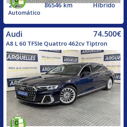
2020
86546 km
Híbrido
Automático
74.500€
Audi
A8 L 60 TFSIe Quattro 462cv Tiptron