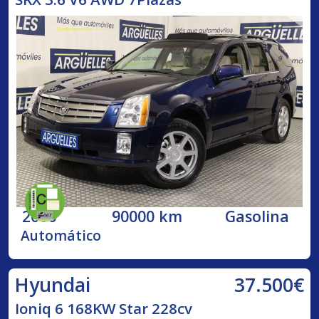
2006
90000 km
Gasolina
Automático
37.500€
Hyundai
Ioniq 6 168KW Star 228cv