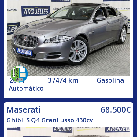
2014
37474 km
Gasolina
Automático
68.500€
Maserati
Ghibli S Q4 GranLusso 430cv