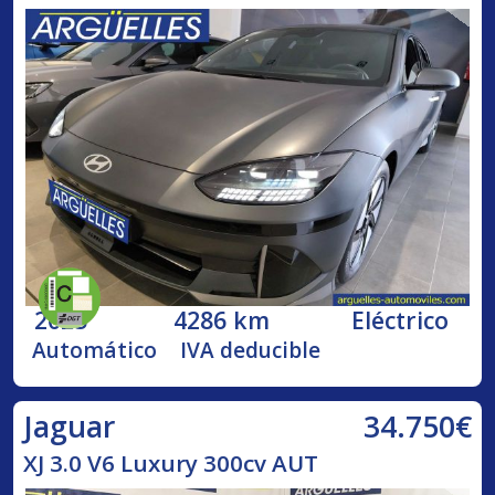
2025
4286 km
Eléctrico
Automático
IVA deducible
34.750€
Jaguar
XJ 3.0 V6 Luxury 300cv AUT