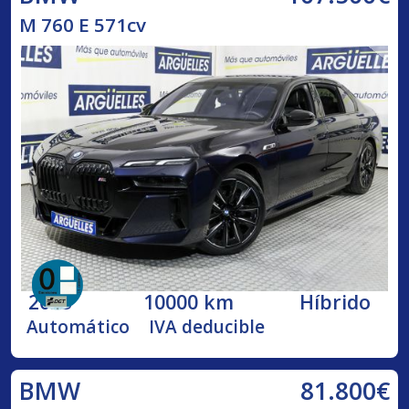
M 760 E 571cv
2023
10000 km
Híbrido
Automático
IVA deducible
81.800€
BMW