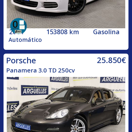
2014
153808 km
Gasolina
Automático
25.850€
Porsche
Panamera 3.0 TD 250cv