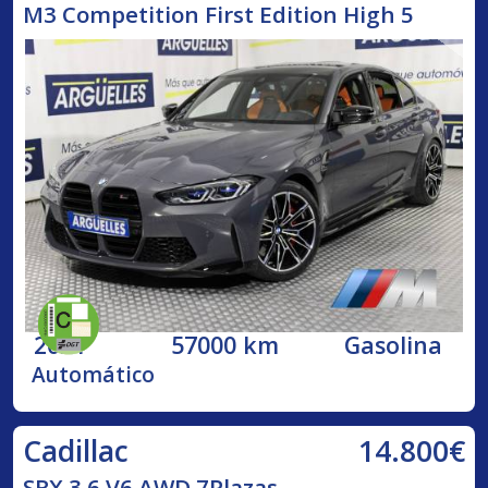
M3 Competition First Edition High 5
2021
57000 km
Gasolina
Automático
14.800€
Cadillac
SRX 3.6 V6 AWD 7Plazas