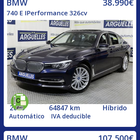
38.990€
BMW
740 E IPerformance 326cv
2018
64847 km
Híbrido
Automático
IVA deducible
107.500€
BMW