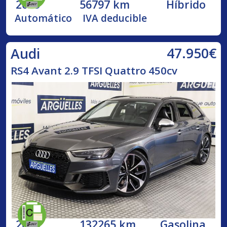
2023
56797 km
Híbrido
Automático
IVA deducible
47.950€
Audi
RS4 Avant 2.9 TFSI Quattro 450cv
2018
132265 km
Gasolina