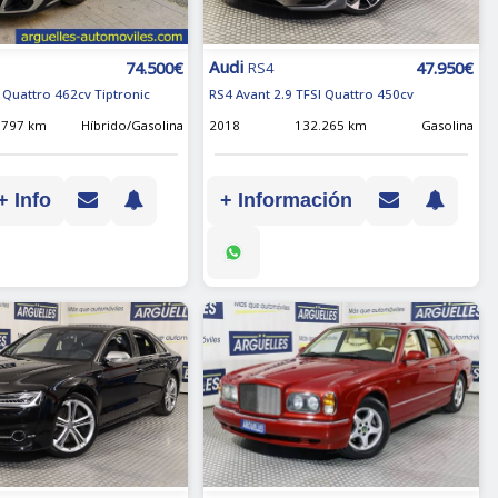
Audi
74.500€
47.950€
RS4
 Quattro 462cv Tiptronic
RS4 Avant 2.9 TFSI Quattro 450cv
.797 km
Híbrido/Gasolina
2018
132.265 km
Gasolina
+ Info
+ Información