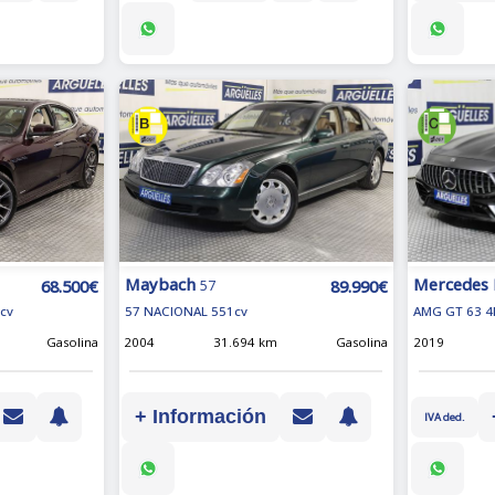
Maybach
Mercedes
89.990€
68.500€
57
57 NACIONAL 551cv
AMG GT 63 4
cv
2004
31.694 km
Gasolina
2019
Gasolina
+ Información
IVA ded.