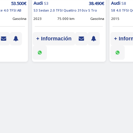
Audi
Audi
53.500€
38.490€
S3
S8
e 4.0 TFSI AB
S3 Sedan 2.0 TFSI Quattro 310cv S Tro
S8 4.0 TFSI Q
Gasolina
2023
75.000 km
Gasolina
2015
+ Información
+ Infor