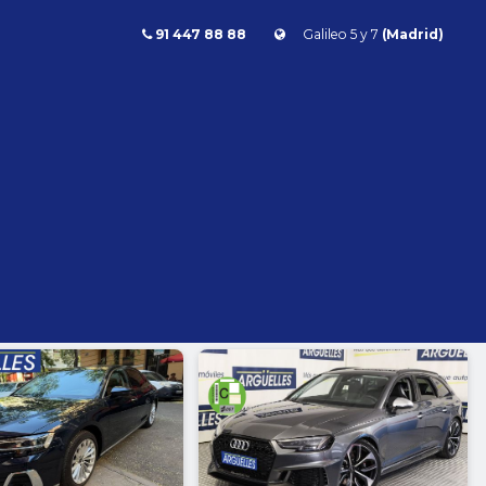
91 447 88 88
Galileo 5 y 7
(Madrid)
Combustible
l
Todos
Gasolina
Diésel
Eléctrico/híbrido