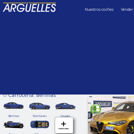
Nuestros coches
Vender
Coches de segunda mano
Precio hasta
Kilómetros 
Sin límite
Carrocería: Berlinas
Berlinas
Familiares
Coupés
Berlinas
Familiares
Coupés
Clásicos
7