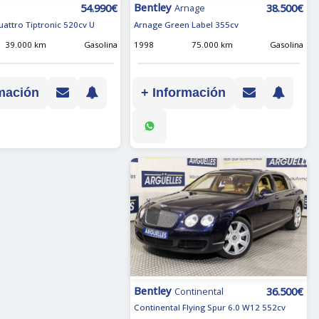
Bentley
38.500€
54.990€
Arnage
Arnage Green Label 355cv
uattro Tiptronic 520cv U
1998
75.000 km
Gasolina
39.000 km
Gasolina
+ Información
mación
Bentley
36.500€
Continental
Continental Flying Spur 6.0 W12 552cv