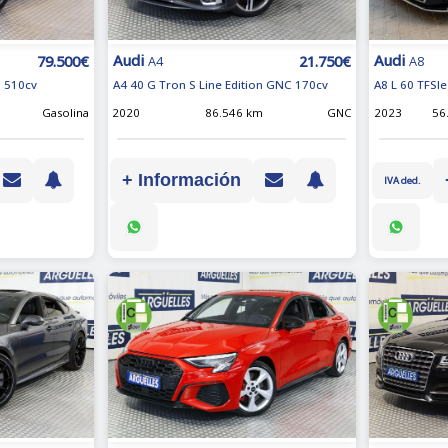
Audi
Audi
79.500€
21.750€
A4
A8
o 510cv
A4 40 G Tron S Line Edition GNC 170cv
A8 L 60 TFSIe
Gasolina
2020
86.546 km
GNC
2023
56
+ Información
IVA ded.