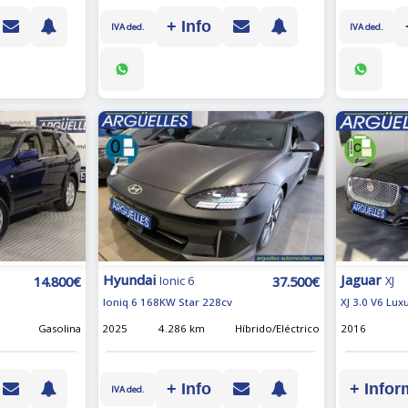
+ Info
IVA ded.
IVA ded.
Hyundai
Jaguar
14.800€
37.500€
Ionic 6
XJ
Ioniq 6 168KW Star 228cv
XJ 3.0 V6 Lu
Gasolina
2025
4.286 km
Híbrido/Eléctrico
2016
+ Info
+ Infor
IVA ded.