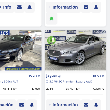
+ Info
+ Información
Jaguar
35.700€
38.500€
XJ
xury 300cv AUT
XJ 3.0 V6 SC Premium Luxury AWD
66.413 km
Diésel
2014
37.474 km
Gasolina
mación
+ Información