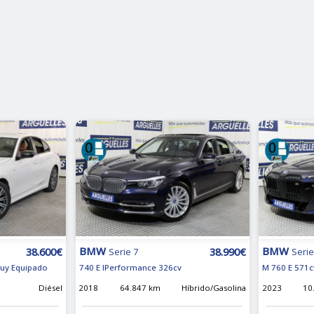
BMW
BMW
38.600€
38.990€
Serie 7
Serie
uy Equipado
740 E IPerformance 326cv
M 760 E 571c
Diésel
2018
64.847 km
Híbrido/Gasolina
2023
10