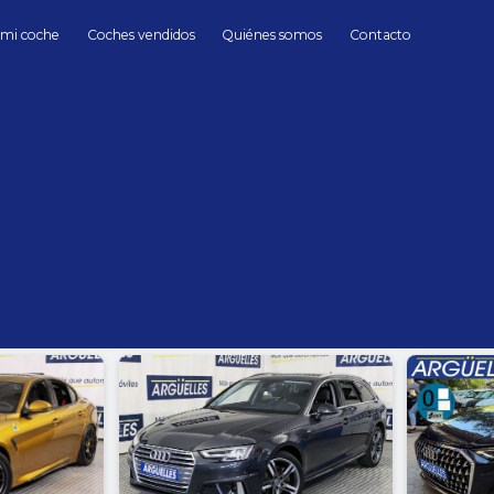
 mi coche
Coches vendidos
Quiénes somos
Contacto
berlinas
berlinas Coches de Segunda mano en Madrid
hasta
Cambio
Todos
Automático
Manua
Sin límite