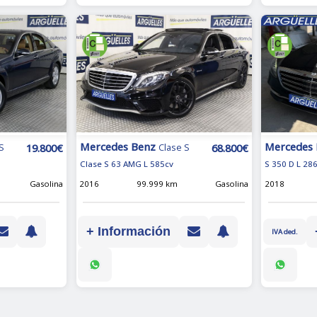
Mercedes Benz
Mercedes
19.800€
68.800€
S
Clase S
Clase S 63 AMG L 585cv
S 350 D L 28
Gasolina
2016
99.999 km
Gasolina
2018
+ Información
IVA ded.