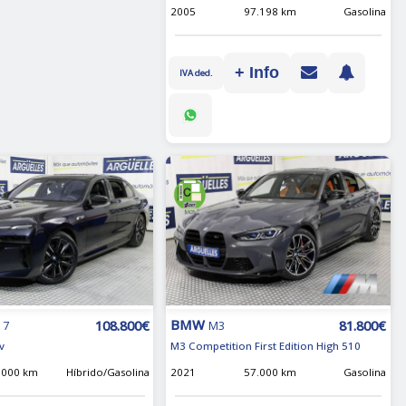
2005
97.198 km
Gasolina
+ Info
IVA ded.
BMW
108.800€
81.800€
 7
M3
v
M3 Competition First Edition High 510
.000 km
Híbrido/Gasolina
2021
57.000 km
Gasolina