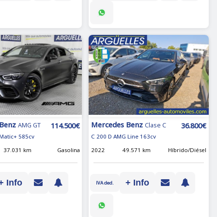
 Benz
Mercedes Benz
114.500€
36.800€
AMG GT
Clase C
Matic+ 585cv
C 200 D AMG Line 163cv
37.031 km
Gasolina
2022
49.571 km
Híbrido/Diésel
+ Info
+ Info
IVA ded.