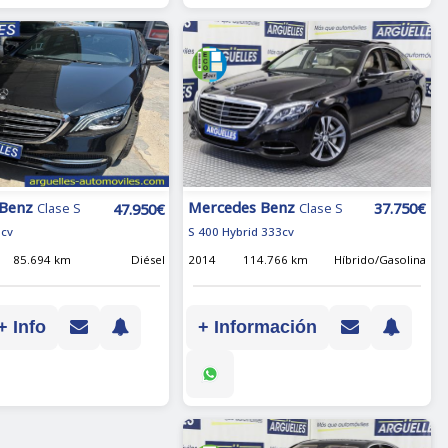
Mercedes Benz
 Benz
37.750€
47.950€
Clase S
Clase S
S 400 Hybrid 333cv
6cv
2014
114.766 km
Híbrido/Gasolina
85.694 km
Diésel
+ Información
+ Info