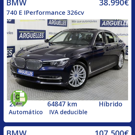
38.990€
BMW
740 E IPerformance 326cv
2018
64847 km
Híbrido
Automático
IVA deducible
107.500€
BMW