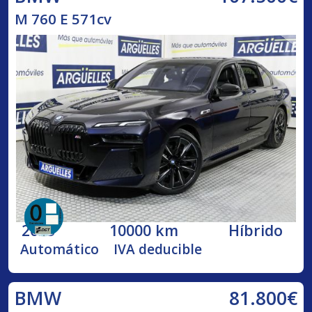
M 760 E 571cv
2023
10000 km
Híbrido
Automático
IVA deducible
81.800€
BMW