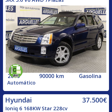
2006
90000 km
Gasolina
Automático
37.500€
Hyundai
Ioniq 6 168KW Star 228cv