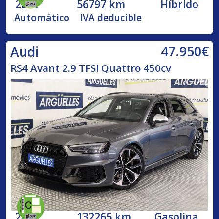
2023
56797 km
Híbrido
Automático
IVA deducible
47.950€
Audi
RS4 Avant 2.9 TFSI Quattro 450cv
2018
132265 km
Gasolina