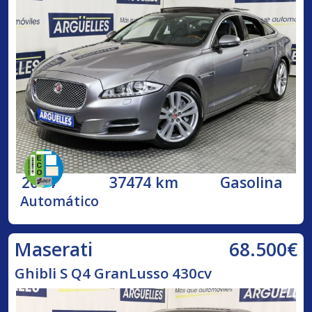
2014
37474 km
Gasolina
Automático
68.500€
Maserati
Ghibli S Q4 GranLusso 430cv