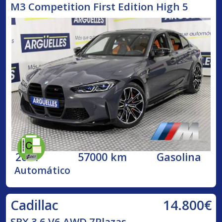
M3 Competition First Edition High 5
2021
57000 km
Gasolina
Automático
14.800€
Cadillac
SRX 3.6 V6 AWD 7Plazas