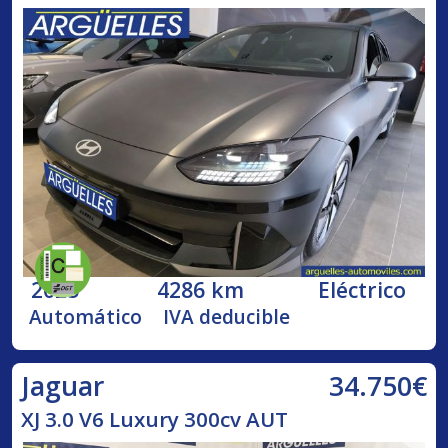
2025
4286 km
Eléctrico
Automático
IVA deducible
34.750€
Jaguar
XJ 3.0 V6 Luxury 300cv AUT