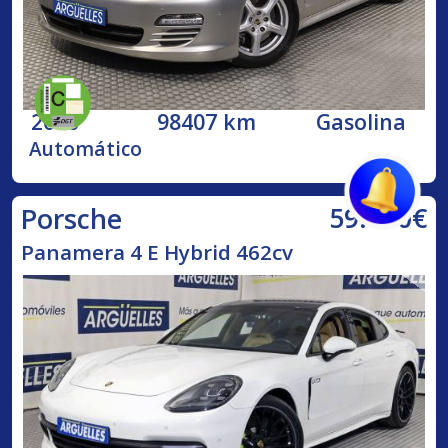
2010
98407 km
Gasolina
Automático
59.490€
Porsche
Panamera 4 E Hybrid 462cv