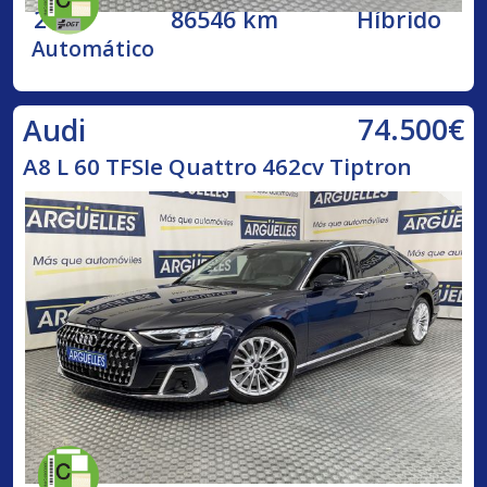
2020
86546 km
Híbrido
Automático
74.500€
Audi
A8 L 60 TFSIe Quattro 462cv Tiptron