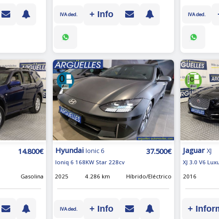
+ Info
IVA ded.
IVA ded.
Hyundai
Jaguar
14.800€
37.500€
Ionic 6
XJ
Ioniq 6 168KW Star 228cv
XJ 3.0 V6 Lu
Gasolina
2025
4.286 km
Híbrido/Eléctrico
2016
+ Info
+ Infor
IVA ded.