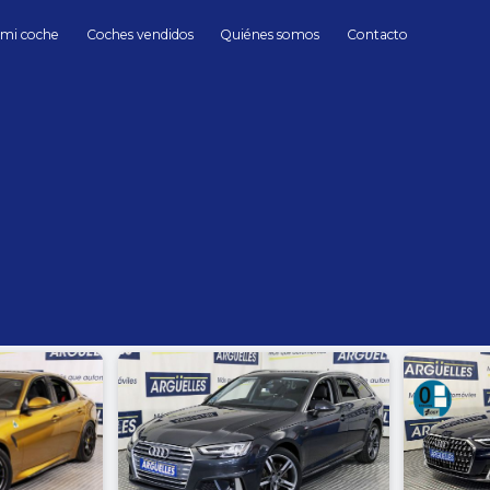
 mi coche
Coches vendidos
Quiénes somos
Contacto
berlinas
berlinas Coches de Segunda mano en Madrid
hasta
Cambio
Todos
Automático
Manua
Sin límite