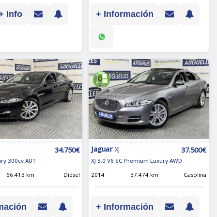
+ Info
+ Información
Jaguar
34.750€
37.500€
XJ
xury 300cv AUT
XJ 3.0 V6 SC Premium Luxury AWD
66.413 km
Diésel
2014
37.474 km
Gasolina
mación
+ Información