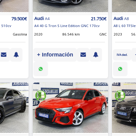
Audi
Audi
79.500€
21.750€
A4
A8
o 510cv
A4 40 G Tron S Line Edition GNC 170cv
A8 L 60 TFSIe
Gasolina
2020
86.546 km
GNC
2023
56
+ Información
IVA ded.