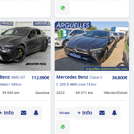
 Benz
Mercedes Benz
112.990€
36.800€
AMG GT
Clase C
Matic+ 585cv
C 200 D AMG Line 163cv
39.000 km
Gasolina
2022
49.571 km
Híbrido/Diésel
+ Info
+ Info
IVA ded.