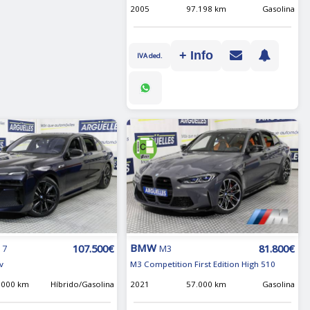
2005
97.198 km
Gasolina
+ Info
IVA ded.
BMW
107.500€
81.800€
 7
M3
v
M3 Competition First Edition High 510
.000 km
Híbrido/Gasolina
2021
57.000 km
Gasolina