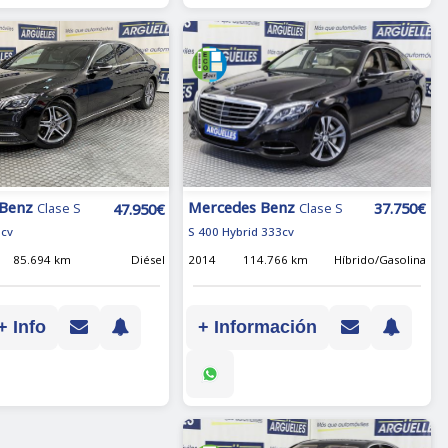
Mercedes Benz
 Benz
37.750€
47.950€
Clase S
Clase S
S 400 Hybrid 333cv
6cv
2014
114.766 km
Híbrido/Gasolina
85.694 km
Diésel
+ Información
+ Info