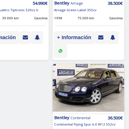
Bentley
38.500€
54.990€
Arnage
Arnage Green Label 355cv
uattro Tiptronic 520cv U
1998
75.000 km
Gasolina
39.000 km
Gasolina
+ Información
mación
Bentley
36.500€
Continental
Continental Flying Spur 6.0 W12 552cv