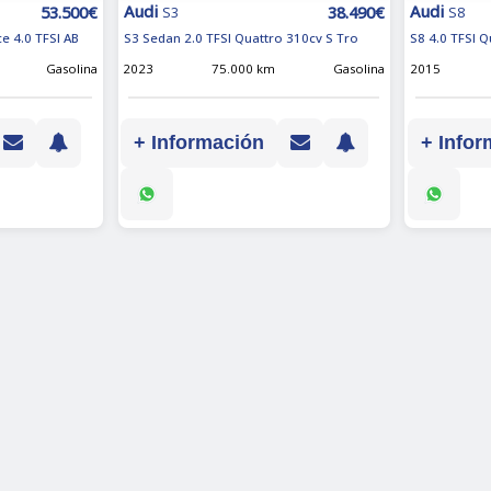
Audi
Audi
53.500€
38.490€
S3
S8
e 4.0 TFSI AB
S3 Sedan 2.0 TFSI Quattro 310cv S Tro
S8 4.0 TFSI Q
Gasolina
2023
75.000 km
Gasolina
2015
+ Información
+ Infor