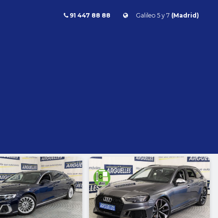
91 447 88 88
Galileo 5 y 7
(Madrid)
Combustible
l
Todos
Gasolina
Diésel
Eléctrico/híbrido