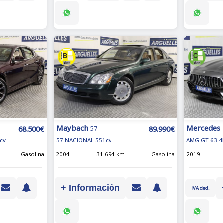
Maybach
Mercedes
89.990€
68.500€
57
57 NACIONAL 551cv
AMG GT 63 4
cv
2004
31.694 km
Gasolina
2019
Gasolina
+ Información
IVA ded.