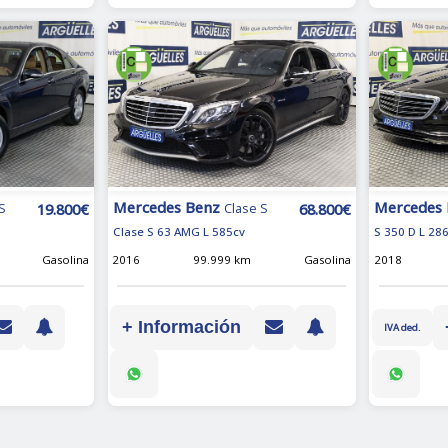
Mercedes Benz
Mercedes
19.800€
68.800€
S
Clase S
Clase S 63 AMG L 585cv
S 350 D L 28
Gasolina
2016
99.999 km
Gasolina
2018
+ Información
IVA ded.