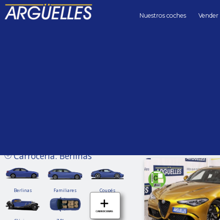
Nuestros coches
Vender
Coches de segunda mano
Precio hasta
Kilómetros 
Sin límite
Carrocería: Berlinas
Berlinas
Familiares
Coupés
Berlinas
Familiares
Coupés
Clásicos
7