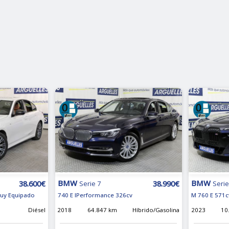
BMW
BMW
38.600€
38.990€
Serie 7
Serie
uy Equipado
740 E IPerformance 326cv
M 760 E 571c
Diésel
2018
64.847 km
Híbrido/Gasolina
2023
10