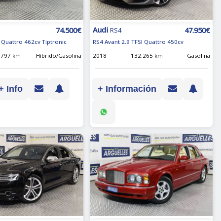
Audi
74.500€
47.950€
RS4
 Quattro 462cv Tiptronic
RS4 Avant 2.9 TFSI Quattro 450cv
.797 km
Híbrido/Gasolina
2018
132.265 km
Gasolina
+ Info
+ Información