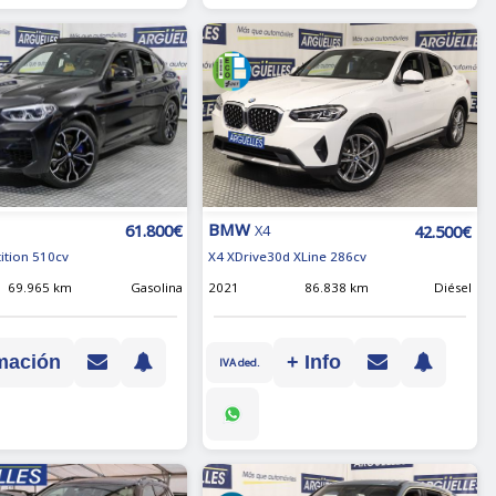
BMW
61.800€
42.500€
X4
ition 510cv
X4 XDrive30d XLine 286cv
69.965 km
Gasolina
2021
86.838 km
Diésel
mación
+ Info
IVA ded.