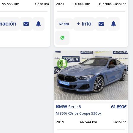
2023
10.000 km
Híbrido/Gasolina
99.999 km
Gasolina
+ Info
mación
IVA ded.
BMW
61.890€
Serie 8
M 850i XDrive Coupe 530cv
2019
46.544 km
Gasolina