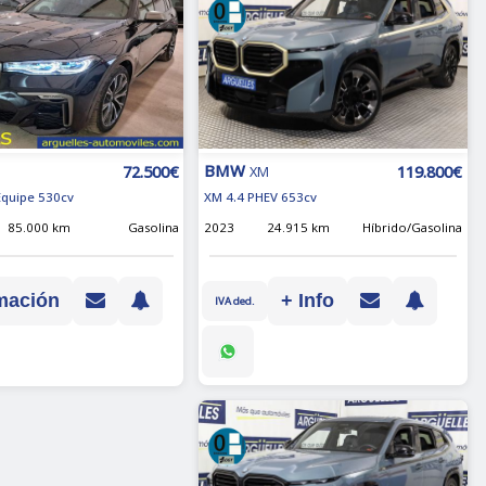
BMW
119.800€
72.500€
XM
XM 4.4 PHEV 653cv
 Equipe 530cv
2023
24.915 km
Híbrido/Gasolina
85.000 km
Gasolina
+ Info
mación
IVA ded.