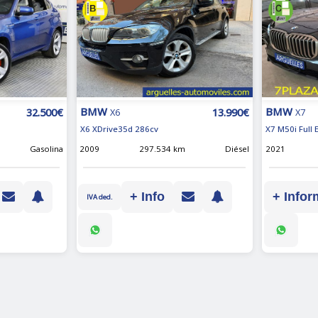
BMW
BMW
32.500€
13.990€
X6
X7
X6 XDrive35d 286cv
X7 M50i Full
Gasolina
2009
297.534 km
Diésel
2021
+ Info
+ Infor
IVA ded.