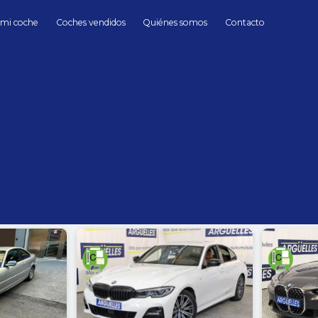
 mi coche
Coches vendidos
Quiénes somos
Contacto
BMW
BMW de Segunda mano en Madrid
hasta
Cambio
Todos
Automático
Manua
Sin límite