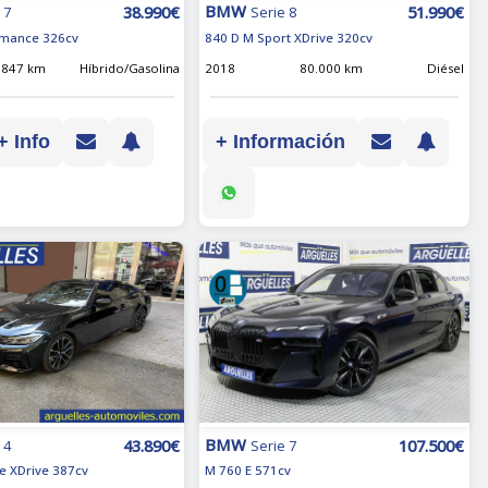
BMW
38.990€
51.990€
 7
Serie 8
rmance 326cv
840 D M Sport XDrive 320cv
.847 km
Híbrido/Gasolina
2018
80.000 km
Diésel
+ Info
+ Información
BMW
107.500€
43.890€
Serie 7
 4
M 760 E 571cv
e XDrive 387cv