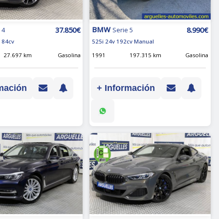
BMW
37.850€
8.990€
 4
Serie 5
184cv
525i 24v 192cv Manual
27.697 km
Gasolina
1991
197.315 km
Gasolina
mación
+ Información