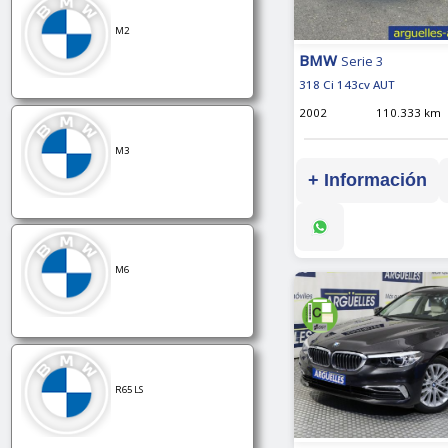
M2
BMW
Serie 3
318 Ci 143cv AUT
2002
110.333 km
M3
+ Información
M6
R65 LS