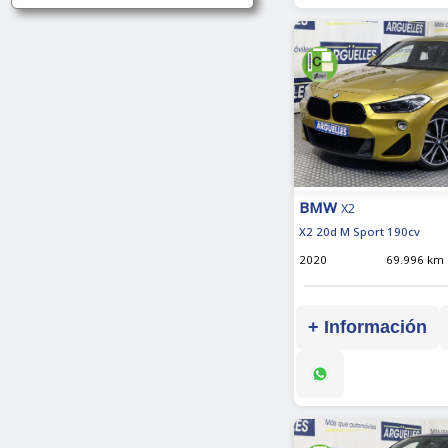
BMW
X2
X2 20d M Sport 190cv
2020
69.996 km
+ Información