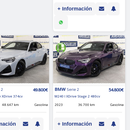
+ Información
BMW
49.800€
54.800€
 2
Serie 2
 XDrive 374cv
M240 I XDrive Stage 2 480cv
48.647 km
Gasolina
2023
36.700 km
Gasolina
mación
+ Información