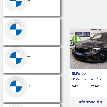
X1
X2
X3
BMW
M2
M2 Competition 410cv
X4
2019
67.263 km
+ Información