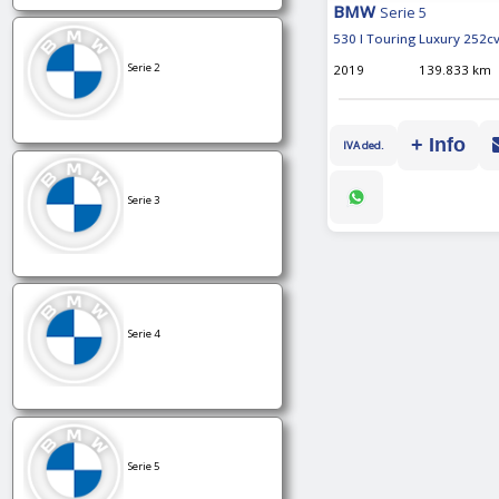
BMW
Serie 5
530 I Touring Luxury 252c
Serie 2
2019
139.833 km
+ Info
IVA ded.
Serie 3
Serie 4
Serie 5