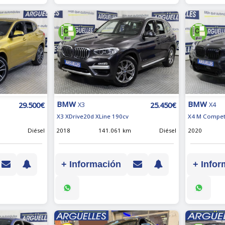
BMW
BMW
29.500€
25.450€
X4
X3
X4 M Compet
X3 XDrive20d XLine 190cv
2020
Diésel
2018
141.061 km
Diésel
+ Infor
+ Información