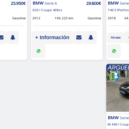
BMW
BMW
25.950€
29.800€
Serie
Serie 6
740 E IPerfo
v
650 I Coupe 408cv
2018
64
Gasolina
2012
106.225 km
Gasolina
+ Información
IVA ded.
BMW
Serie
M 440 I Coup