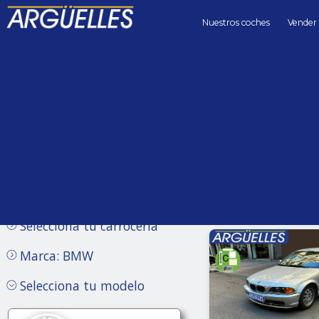
Nuestros coches
Vender
Coches de segunda mano
Precio hasta
Kilómetros 
Sin límite
Selecciona tu carrocería
Marca: BMW
Selecciona tu modelo