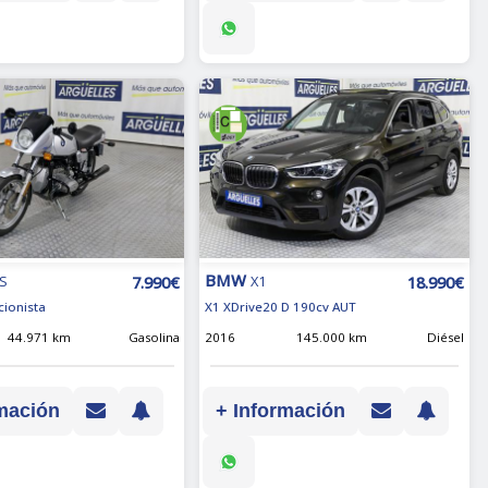
BMW
7.990€
18.990€
LS
X1
cionista
X1 XDrive20 D 190cv AUT
44.971 km
Gasolina
2016
145.000 km
Diésel
mación
+ Información