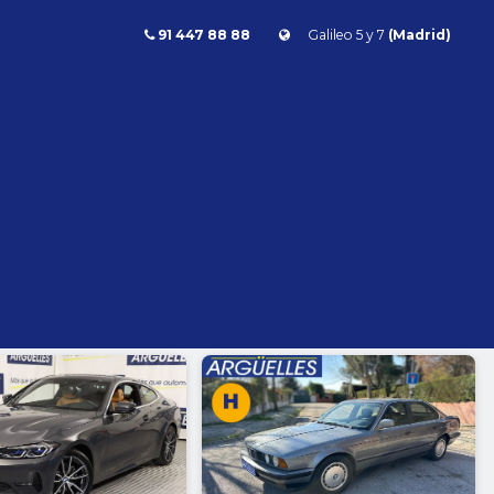
91 447 88 88
Galileo 5 y 7
(Madrid)
Combustible
l
Todos
Gasolina
Diésel
Eléctrico/híbrido