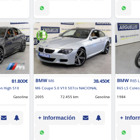
BMW
BMW
81.800€
38.450€
M6
R65 
on High 510
M6 Coupe 5.0 V10 507cv NACIONAL
R65 LS Colec
Gasolina
2005
72.455 km
Gasolina
1984
+ Información
+ Infor