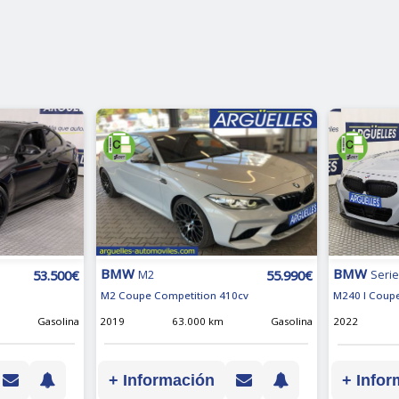
BMW
BMW
53.500€
55.990€
M2
Serie
M2 Coupe Competition 410cv
M240 I Coupe
Gasolina
2019
63.000 km
Gasolina
2022
+ Información
+ Infor