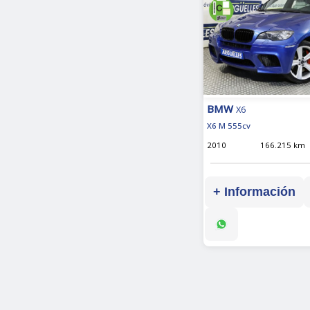
BMW
X6
X6 M 555cv
2010
166.215 km
+ Información