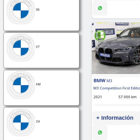
X6
X7
BMW
M3
XM
M3 Competition First Editi
2021
57.000 km
+ Información
Z4