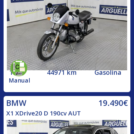
1984
44971 km
Gasolina
Manual
19.490€
BMW
X1 XDrive20 D 190cv AUT