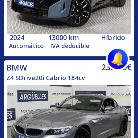
2024
13000 km
Híbrido
Automático
IVA deducible
23.800€
BMW
Z4 SDrive20i Cabrio 184cv