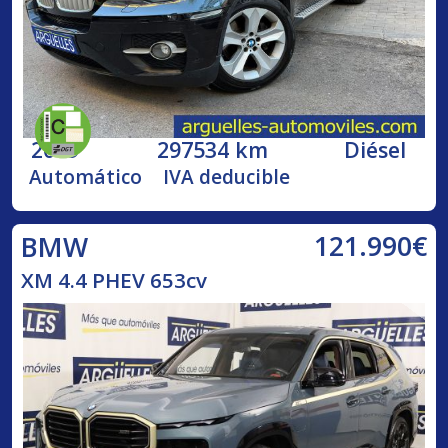
2009
297534 km
Diésel
Automático
IVA deducible
121.990€
BMW
XM 4.4 PHEV 653cv