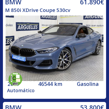
61.890€
BMW
M 850i XDrive Coupe 530cv
2019
46544 km
Gasolina
Automático
53.800€
BMW