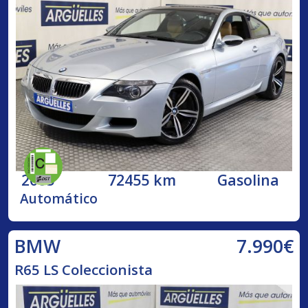
2005
72455 km
Gasolina
Automático
7.990€
BMW
R65 LS Coleccionista