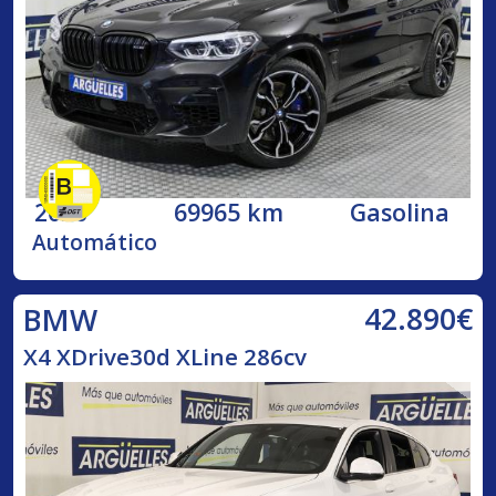
2020
69965 km
Gasolina
Automático
42.890€
BMW
X4 XDrive30d XLine 286cv