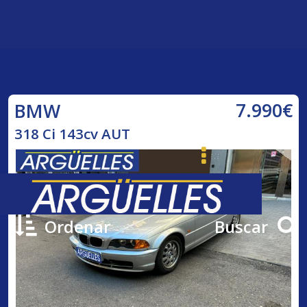
7.990€
BMW
318 Ci 143cv AUT
Ordenar
Buscar