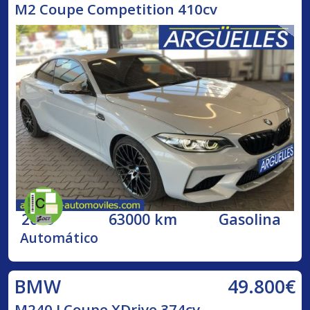
M2 Coupe Competition 410cv
2019
63000 km
Gasolina
Automático
49.800€
BMW
M240 I Coupe XDrive 374cv