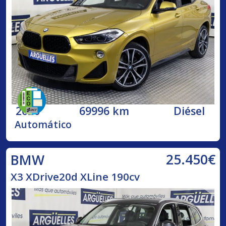
2020
69996 km
Diésel
Automático
25.450€
BMW
X3 XDrive20d XLine 190cv