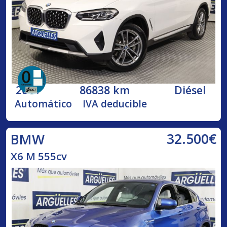
2021
86838 km
Diésel
Automático
IVA deducible
32.500€
BMW
X6 M 555cv