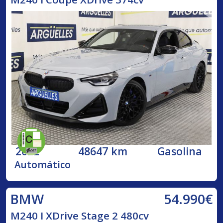
2022
48647 km
Gasolina
Automático
54.990€
BMW
M240 I XDrive Stage 2 480cv