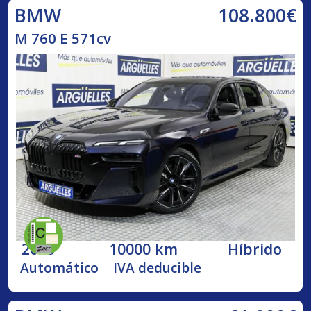
108.800€
BMW
M 760 E 571cv
2023
10000 km
Híbrido
Automático
IVA deducible