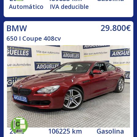
Automático
IVA deducible
29.800€
BMW
650 I Coupe 408cv
2012
106225 km
Gasolina