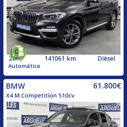
2018
141061 km
Diésel
Automático
61.800€
BMW
X4 M Competition 510cv