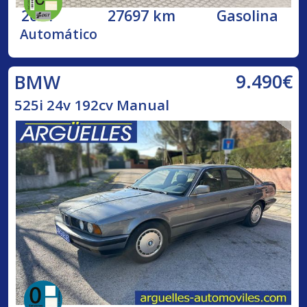
2021
27697 km
Gasolina
Automático
9.490€
BMW
525i 24v 192cv Manual