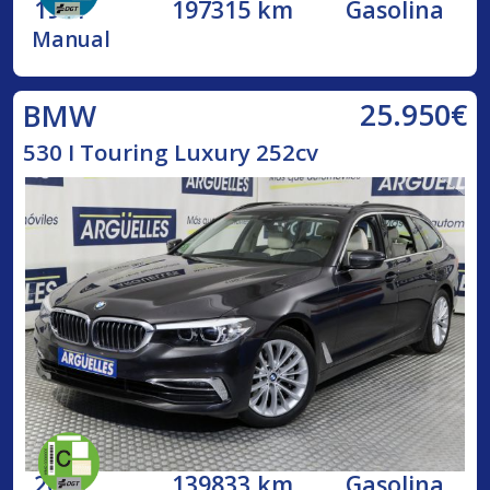
1991
197315 km
Gasolina
Manual
25.950€
BMW
530 I Touring Luxury 252cv
2019
139833 km
Gasolina