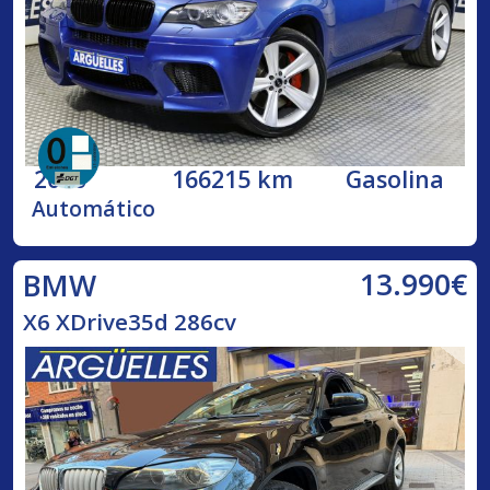
2010
166215 km
Gasolina
Automático
13.990€
BMW
X6 XDrive35d 286cv