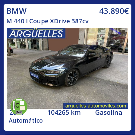
43.890€
BMW
M 440 I Coupe XDrive 387cv
2021
104265 km
Gasolina
Automático