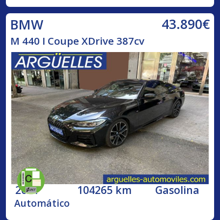
43.890€
BMW
M 440 I Coupe XDrive 387cv
2021
104265 km
Gasolina
Automático