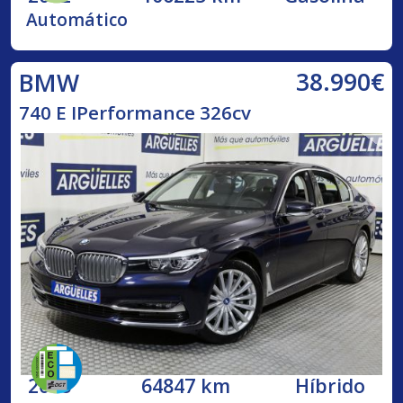
Automático
38.990€
BMW
740 E IPerformance 326cv
2018
64847 km
Híbrido