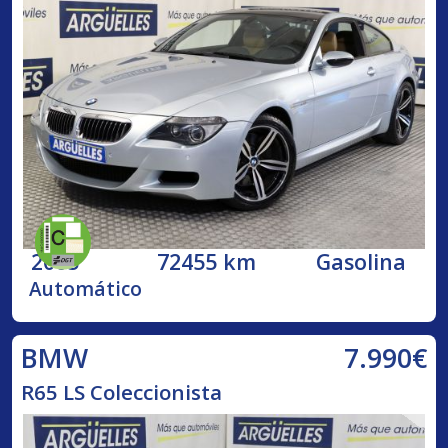
2005
72455 km
Gasolina
Automático
7.990€
BMW
R65 LS Coleccionista