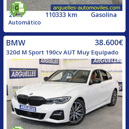
2002
110333 km
Gasolina
Automático
38.600€
BMW
320d M Sport 190cv AUT Muy Equipado