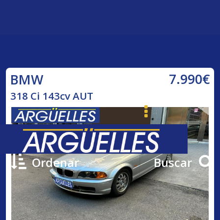
7.990€
BMW
318 Ci 143cv AUT
Ordenar
Buscar