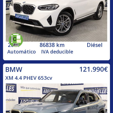
2021
86838 km
Diésel
Automático
IVA deducible
121.990€
BMW
XM 4.4 PHEV 653cv