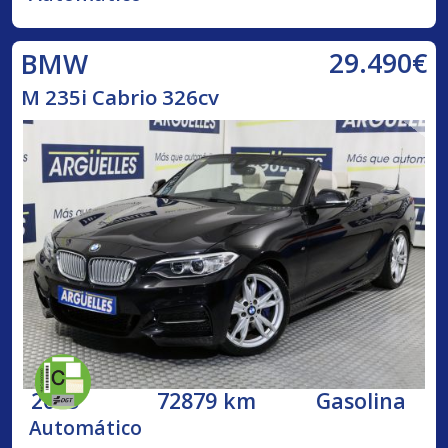
29.490€
BMW
M 235i Cabrio 326cv
2015
72879 km
Gasolina
Automático