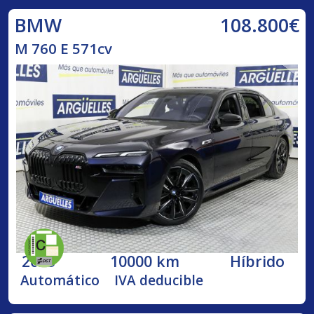
108.800€
BMW
M 760 E 571cv
2023
10000 km
Híbrido
Automático
IVA deducible