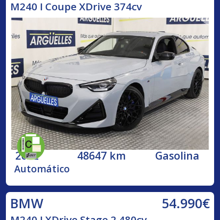
M240 I Coupe XDrive 374cv
2022
48647 km
Gasolina
Automático
54.990€
BMW
M240 I XDrive Stage 2 480cv