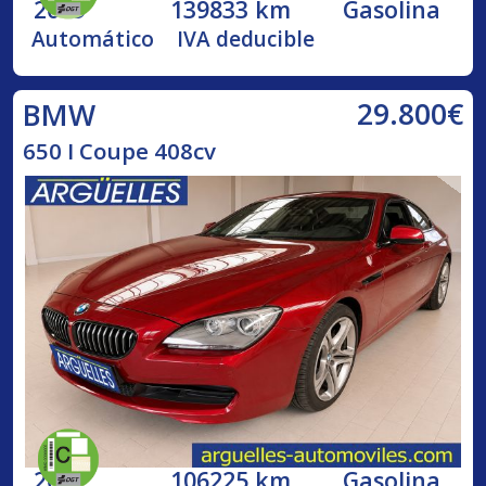
2019
139833 km
Gasolina
Automático
IVA deducible
29.800€
BMW
650 I Coupe 408cv
2012
106225 km
Gasolina