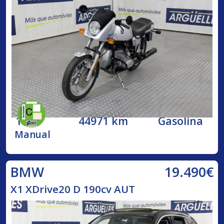
1984
44971 km
Gasolina
Manual
19.490€
BMW
X1 XDrive20 D 190cv AUT