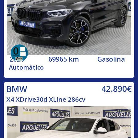
2020
69965 km
Gasolina
Automático
42.890€
BMW
X4 XDrive30d XLine 286cv