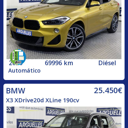
2020
69996 km
Diésel
Automático
25.450€
BMW
X3 XDrive20d XLine 190cv