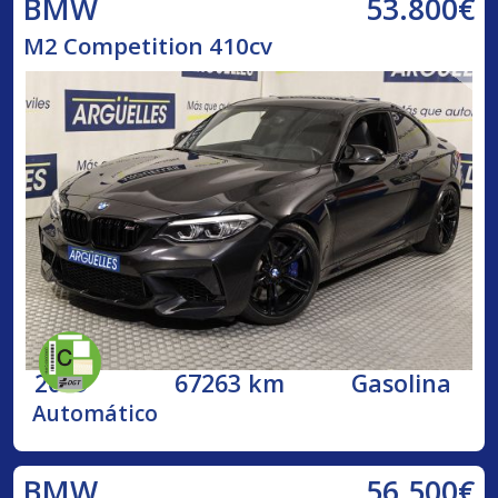
53.800€
BMW
M2 Competition 410cv
2019
67263 km
Gasolina
Automático
56.500€
BMW