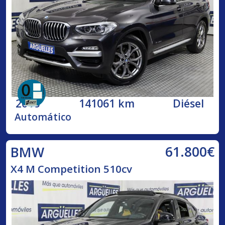
2018
141061 km
Diésel
Automático
61.800€
BMW
X4 M Competition 510cv