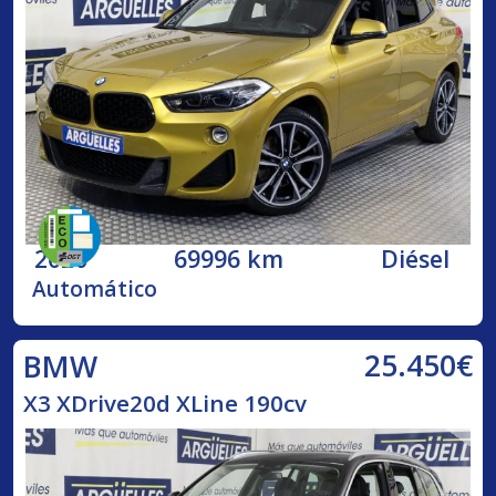
2020
69996 km
Diésel
Automático
25.450€
BMW
X3 XDrive20d XLine 190cv