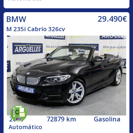
29.490€
BMW
M 235i Cabrio 326cv
2015
72879 km
Gasolina
Automático