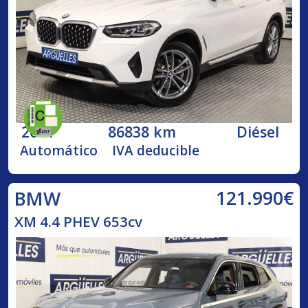
2021
86838 km
Diésel
Automático
IVA deducible
121.990€
BMW
XM 4.4 PHEV 653cv