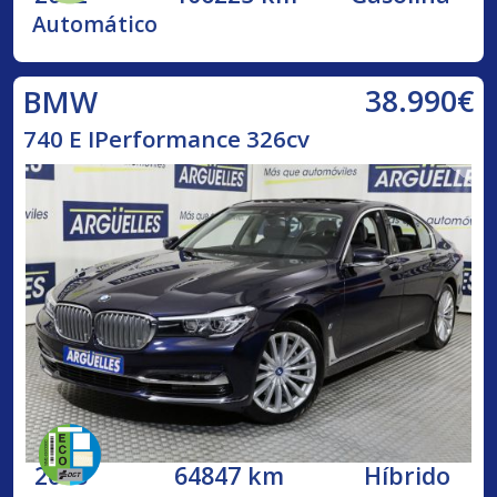
Automático
38.990€
BMW
740 E IPerformance 326cv
2018
64847 km
Híbrido