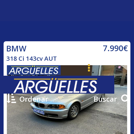
7.990€
BMW
318 Ci 143cv AUT
Ordenar
Buscar