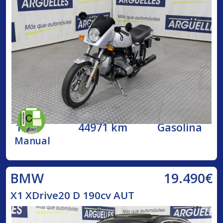
1984
44971 km
Gasolina
Manual
19.490€
BMW
X1 XDrive20 D 190cv AUT