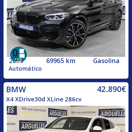
2020
69965 km
Gasolina
Automático
42.890€
BMW
X4 XDrive30d XLine 286cv