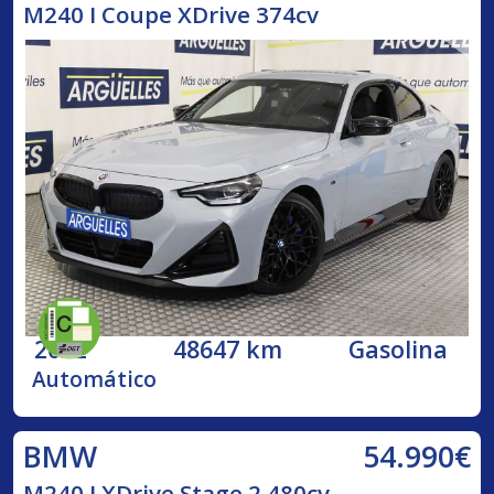
M240 I Coupe XDrive 374cv
2022
48647 km
Gasolina
Automático
54.990€
BMW
M240 I XDrive Stage 2 480cv