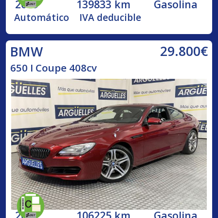
2019
139833 km
Gasolina
Automático
IVA deducible
29.800€
BMW
650 I Coupe 408cv
2012
106225 km
Gasolina