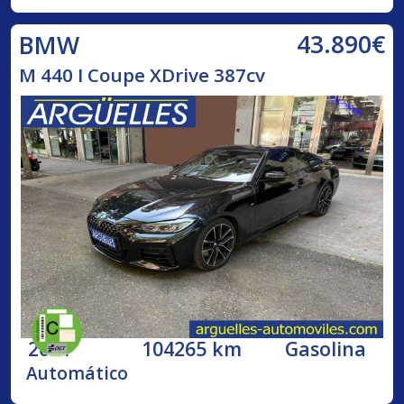
43.890€
BMW
M 440 I Coupe XDrive 387cv
2021
104265 km
Gasolina
Automático