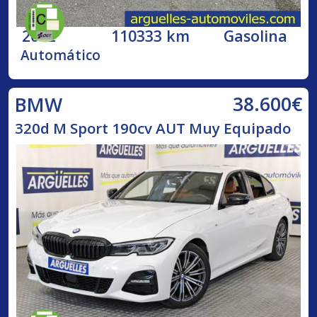
2002
110333 km
Gasolina
Automático
38.600€
BMW
320d M Sport 190cv AUT Muy Equipado