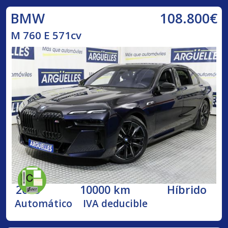
108.800€
BMW
M 760 E 571cv
2023
10000 km
Híbrido
Automático
IVA deducible