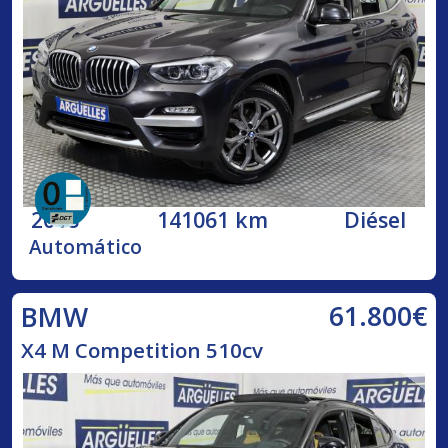
2018
141061 km
Diésel
Automático
61.800€
BMW
X4 M Competition 510cv