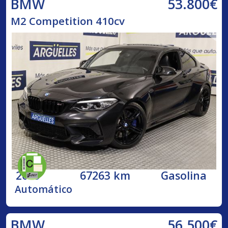
53.800€
BMW
M2 Competition 410cv
2019
67263 km
Gasolina
Automático
56.500€
BMW