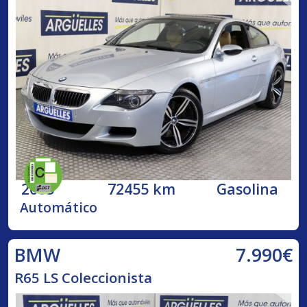
2005
72455 km
Gasolina
Automático
7.990€
BMW
R65 LS Coleccionista