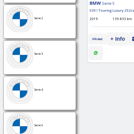
BMW
Serie 5
530 I Touring Luxury 252c
Serie 2
2019
139.833 km
+ Info
IVA ded.
Serie 3
Serie 4
Serie 5