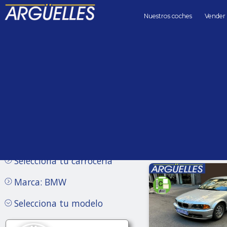
Nuestros coches
Vender
Coches de segunda mano
Precio hasta
Kilómetros 
Sin límite
Selecciona tu carrocería
Marca: BMW
Selecciona tu modelo