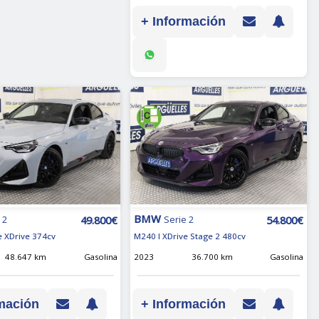
+ Información
BMW
49.800€
54.800€
 2
Serie 2
 XDrive 374cv
M240 I XDrive Stage 2 480cv
48.647 km
Gasolina
2023
36.700 km
Gasolina
mación
+ Información