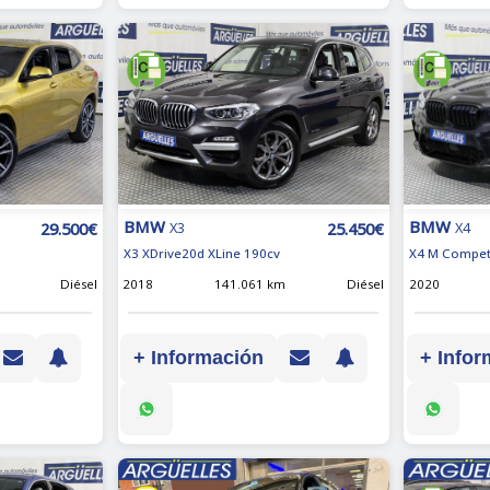
BMW
BMW
29.500€
25.450€
X4
X3
X4 M Compet
X3 XDrive20d XLine 190cv
2020
Diésel
2018
141.061 km
Diésel
+ Infor
+ Información