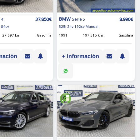
BMW
37.850€
8.990€
 4
Serie 5
184cv
525i 24v 192cv Manual
27.697 km
Gasolina
1991
197.315 km
Gasolina
mación
+ Información