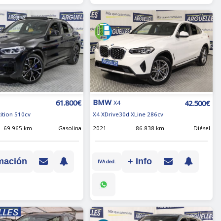
BMW
61.800€
42.500€
X4
ition 510cv
X4 XDrive30d XLine 286cv
69.965 km
Gasolina
2021
86.838 km
Diésel
mación
+ Info
IVA ded.