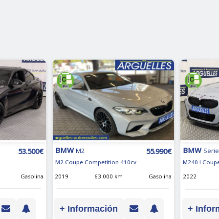
BMW
BMW
53.500€
55.990€
M2
Serie
M2 Coupe Competition 410cv
M240 I Coupe
Gasolina
2019
63.000 km
Gasolina
2022
+ Información
+ Infor