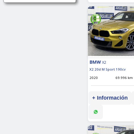
BMW
X2
X2 20d M Sport 190cv
2020
69.996 km
+ Información