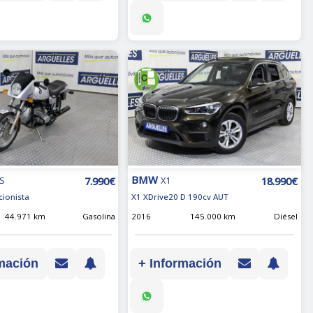
BMW
7.990€
18.990€
LS
X1
cionista
X1 XDrive20 D 190cv AUT
44.971 km
Gasolina
2016
145.000 km
Diésel
mación
+ Información