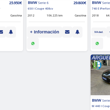
BMW
BMW
25.950€
29.800€
Serie
Serie 6
740 E IPerfo
v
650 I Coupe 408cv
2018
64
Gasolina
2012
106.225 km
Gasolina
+ Información
IVA ded.
BMW
Serie
M 440 I Coup