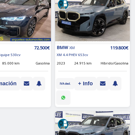
BMW
119.800€
72.500€
XM
XM 4.4 PHEV 653cv
 Equipe 530cv
2023
24.915 km
Híbrido/Gasolina
85.000 km
Gasolina
+ Info
mación
IVA ded.