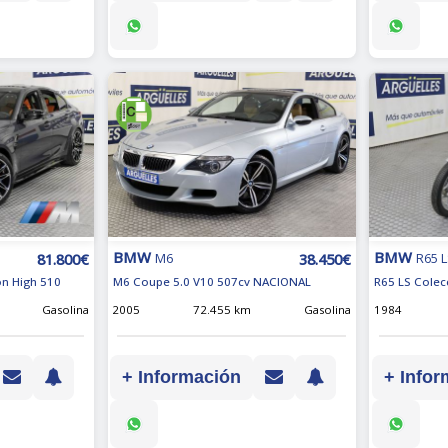
BMW
BMW
81.800€
38.450€
M6
R65 
on High 510
M6 Coupe 5.0 V10 507cv NACIONAL
R65 LS Colec
Gasolina
2005
72.455 km
Gasolina
1984
+ Información
+ Infor