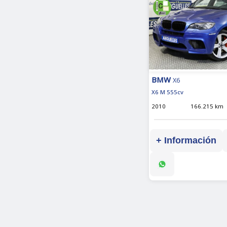
BMW
X6
X6 M 555cv
2010
166.215 km
+ Información