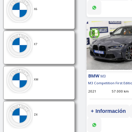
X6
X7
BMW
M3
XM
M3 Competition First Editi
2021
57.000 km
+ Información
Z4