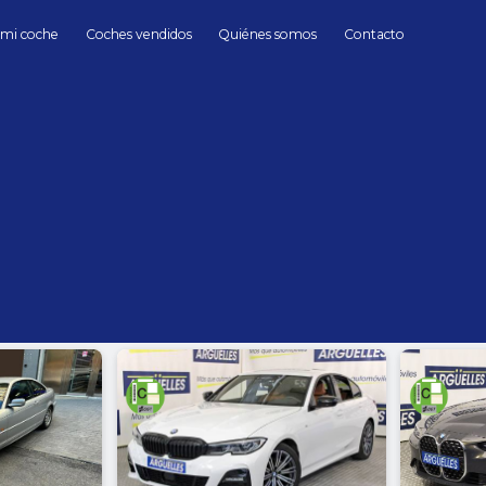
 mi coche
Coches vendidos
Quiénes somos
Contacto
BMW
BMW de Segunda mano en Madrid
hasta
Cambio
Todos
Automático
Manua
Sin límite