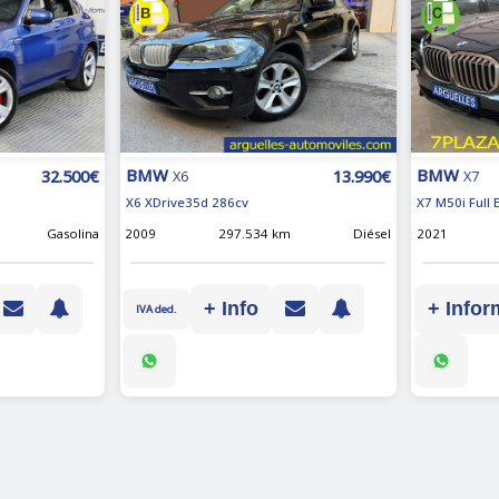
BMW
BMW
32.500€
13.990€
X6
X7
X6 XDrive35d 286cv
X7 M50i Full
Gasolina
2009
297.534 km
Diésel
2021
+ Info
+ Infor
IVA ded.