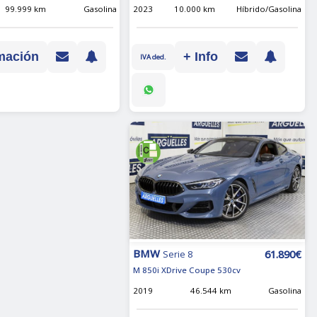
2023
10.000 km
Híbrido/Gasolina
99.999 km
Gasolina
+ Info
mación
IVA ded.
BMW
61.890€
Serie 8
M 850i XDrive Coupe 530cv
2019
46.544 km
Gasolina