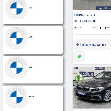
M2
BMW
Serie 3
318 Ci 143cv AUT
2002
110.333 km
M3
+ Información
M6
R65 LS