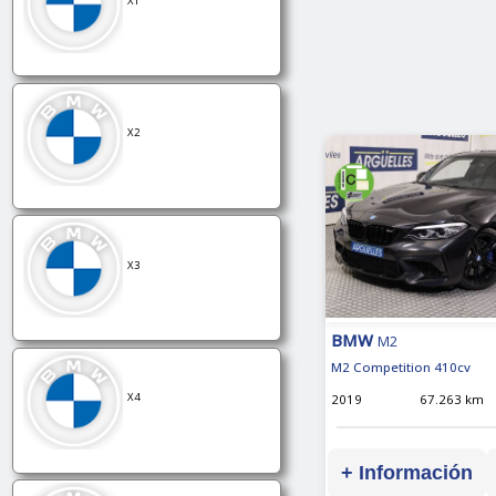
X1
X2
X3
BMW
M2
M2 Competition 410cv
X4
2019
67.263 km
+ Información