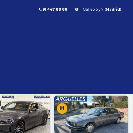
91 447 88 88
Galileo 5 y 7
(Madrid)
Combustible
l
Todos
Gasolina
Diésel
Eléctrico/híbrido