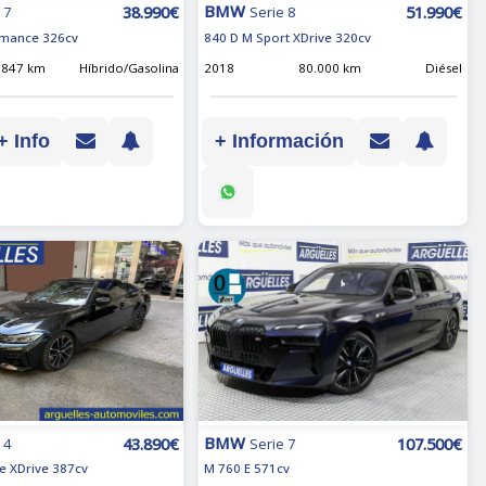
BMW
38.990€
51.990€
 7
Serie 8
rmance 326cv
840 D M Sport XDrive 320cv
.847 km
Híbrido/Gasolina
2018
80.000 km
Diésel
+ Info
+ Información
BMW
107.500€
43.890€
Serie 7
 4
M 760 E 571cv
e XDrive 387cv