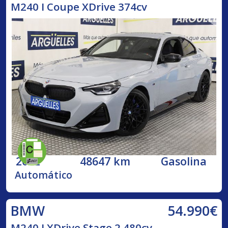
M240 I Coupe XDrive 374cv
2022
48647 km
Gasolina
Automático
54.990€
BMW
M240 I XDrive Stage 2 480cv