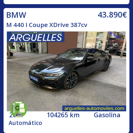
43.890€
BMW
M 440 I Coupe XDrive 387cv
2021
104265 km
Gasolina
Automático