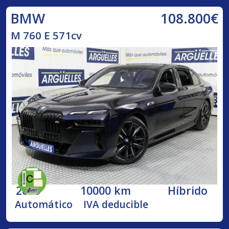
108.800€
BMW
M 760 E 571cv
2023
10000 km
Híbrido
Automático
IVA deducible