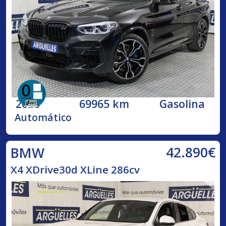
2020
69965 km
Gasolina
Automático
42.890€
BMW
X4 XDrive30d XLine 286cv