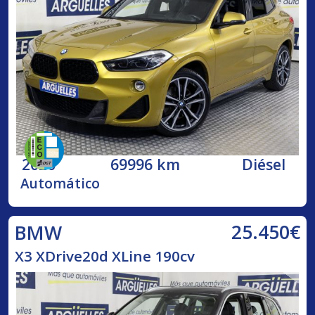
2020
69996 km
Diésel
Automático
25.450€
BMW
X3 XDrive20d XLine 190cv