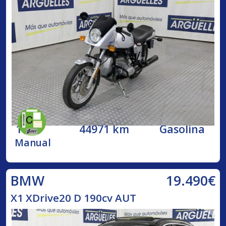
1984
44971 km
Gasolina
Manual
19.490€
BMW
X1 XDrive20 D 190cv AUT