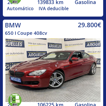
2019
139833 km
Gasolina
Automático
IVA deducible
29.800€
BMW
650 I Coupe 408cv
2012
106225 km
Gasolina