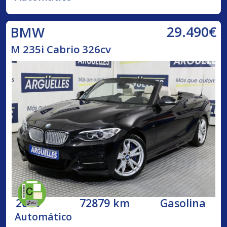
29.490€
BMW
M 235i Cabrio 326cv
2015
72879 km
Gasolina
Automático