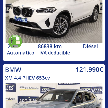
2021
86838 km
Diésel
Automático
IVA deducible
121.990€
BMW
XM 4.4 PHEV 653cv