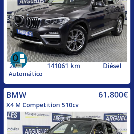
2018
141061 km
Diésel
Automático
61.800€
BMW
X4 M Competition 510cv