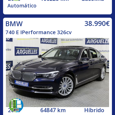
Automático
38.990€
BMW
740 E IPerformance 326cv
2018
64847 km
Híbrido