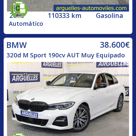
2002
110333 km
Gasolina
Automático
38.600€
BMW
320d M Sport 190cv AUT Muy Equipado