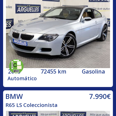
2005
72455 km
Gasolina
Automático
7.990€
BMW
R65 LS Coleccionista