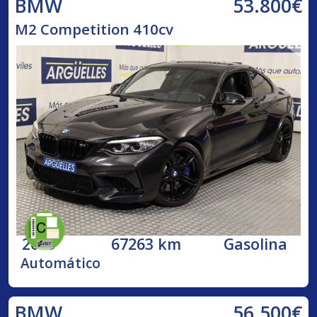
53.800€
BMW
M2 Competition 410cv
2019
67263 km
Gasolina
Automático
56.500€
BMW