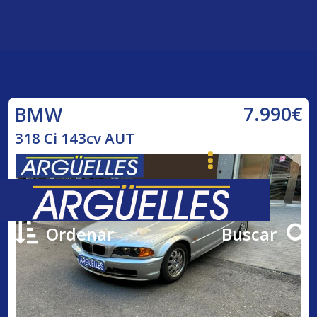
7.990€
BMW
318 Ci 143cv AUT
Ordenar
Buscar