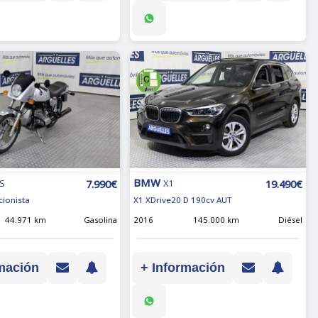
BMW
7.990€
19.490€
LS
X1
cionista
X1 XDrive20 D 190cv AUT
44.971 km
Gasolina
2016
145.000 km
Diésel
mación
+ Información