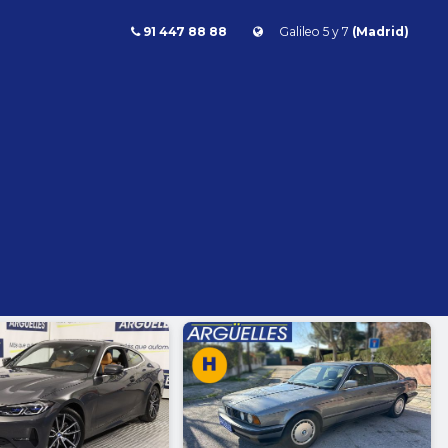
91 447 88 88
Galileo 5 y 7
(Madrid)
Combustible
l
Todos
Gasolina
Diésel
Eléctrico/híbrido