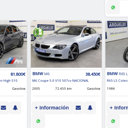
BMW
BMW
81.800€
38.450€
M6
R65 
on High 510
M6 Coupe 5.0 V10 507cv NACIONAL
R65 LS Colec
Gasolina
2005
72.455 km
Gasolina
1984
+ Información
+ Infor