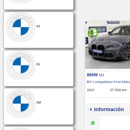
X4
X6
BMW
M3
M3 Competition First Editi
2021
57.000 km
XM
+ Información