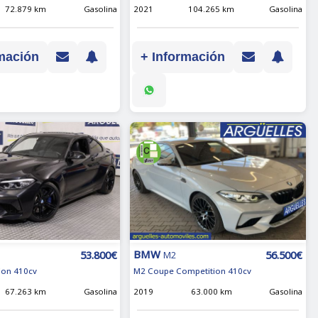
72.879 km
Gasolina
2021
104.265 km
Gasolina
mación
+ Información
BMW
53.800€
56.500€
M2
ion 410cv
M2 Coupe Competition 410cv
67.263 km
Gasolina
2019
63.000 km
Gasolina