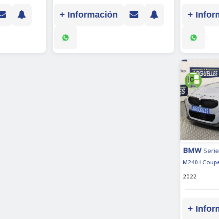
+ Infor
+ Información
BMW
Serie
M240 I Coupe
2022
+ Infor