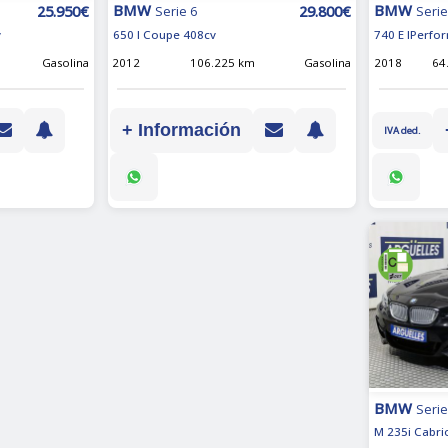
BMW
BMW
25.950€
29.800€
Serie
Serie 6
740 E IPerfo
v
650 I Coupe 408cv
2018
64
Gasolina
2012
106.225 km
Gasolina
+ Información
IVA ded.
BMW
Serie
M 235i Cabri