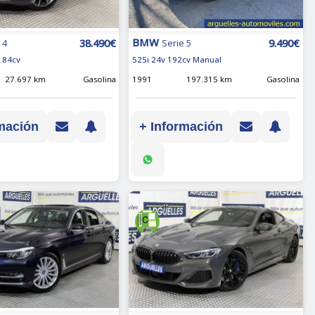
BMW
38.490€
9.490€
 4
Serie 5
184cv
525i 24v 192cv Manual
27.697 km
Gasolina
1991
197.315 km
Gasolina
mación
+ Información