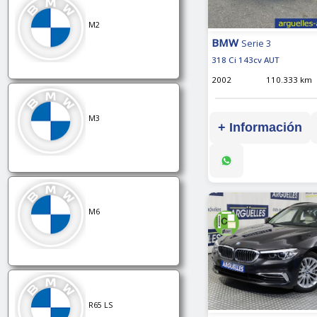
M2
BMW
Serie 3
318 Ci 143cv AUT
2002
110.333 km
M3
+ Información
M6
R65 LS