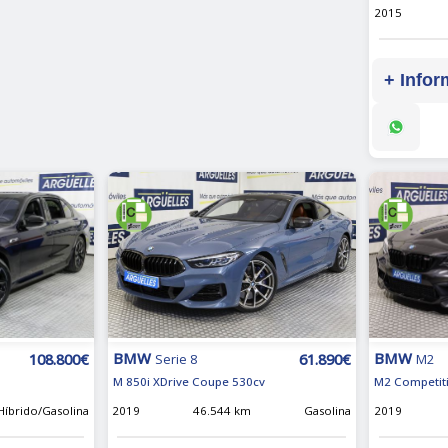
2015
+ Infor
BMW
BMW
108.800€
61.890€
M2
Serie 8
M2 Competit
M 850i XDrive Coupe 530cv
Híbrido/Gasolina
2019
2019
46.544 km
Gasolina