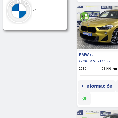
Z4
BMW
X2
X2 20d M Sport 190cv
2020
69.996 km
+ Información