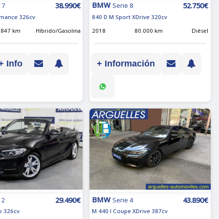
BMW
38.990€
52.750€
 7
Serie 8
rmance 326cv
840 D M Sport XDrive 320cv
.847 km
Híbrido/Gasolina
2018
80.000 km
Diésel
+ Info
+ Información
BMW
29.490€
43.890€
 2
Serie 4
o 326cv
M 440 I Coupe XDrive 387cv