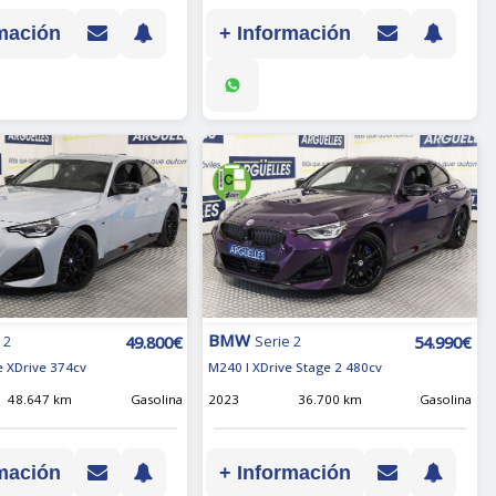
mación
+ Información
BMW
49.800€
54.990€
 2
Serie 2
 XDrive 374cv
M240 I XDrive Stage 2 480cv
48.647 km
Gasolina
2023
36.700 km
Gasolina
mación
+ Información