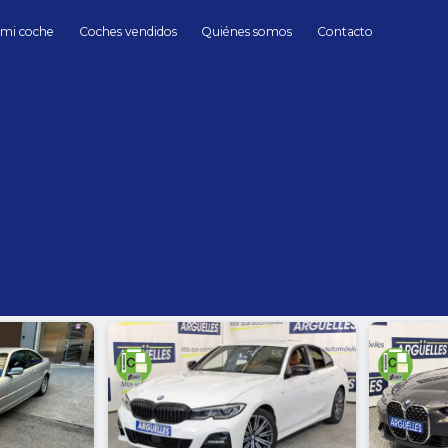
 mi coche
Coches vendidos
Quiénes somos
Contacto
BMW
BMW de Segunda mano en Madrid
hasta
Cambio
Todos
Automático
Manua
Sin límite