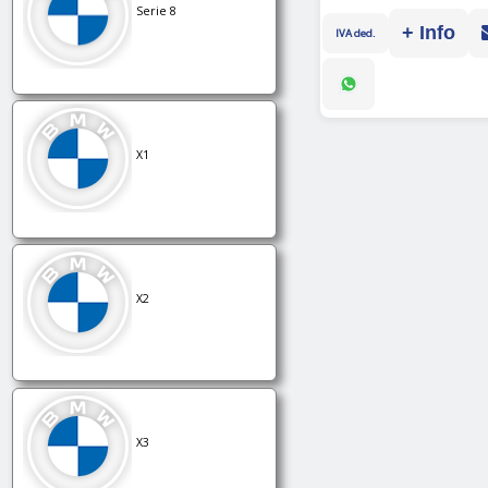
Serie 8
+ Info
IVA ded.
X1
X2
X3