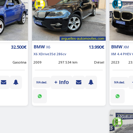
BMW
BMW
32.500€
13.990€
XM
X6
XM 4.4 PHEV 
X6 XDrive35d 286cv
2023
23
Gasolina
2009
297.534 km
Diésel
+ Info
IVA ded.
IVA ded.