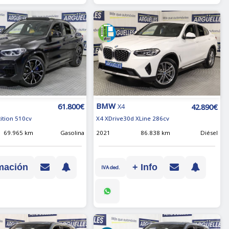
BMW
61.800€
42.890€
X4
ition 510cv
X4 XDrive30d XLine 286cv
69.965 km
Gasolina
2021
86.838 km
Diésel
mación
+ Info
IVA ded.