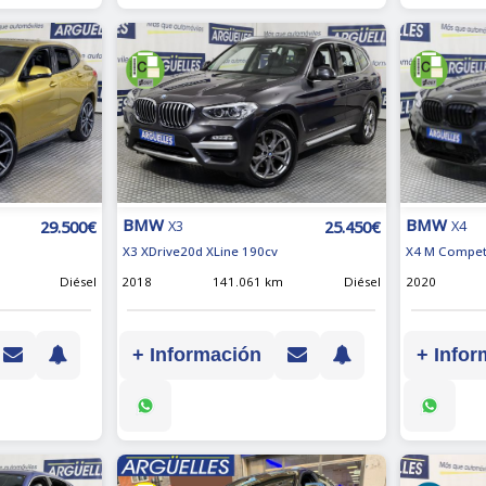
BMW
BMW
29.500€
25.450€
X4
X3
X4 M Compet
X3 XDrive20d XLine 190cv
2020
Diésel
2018
141.061 km
Diésel
+ Infor
+ Información