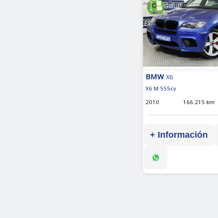
BMW
X6
X6 M 555cv
2010
166.215 km
+ Información