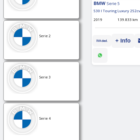
BMW
Serie 5
530 I Touring Luxury 252c
2019
139.833 km
Serie 2
+ Info
IVA ded.
Serie 3
Serie 4