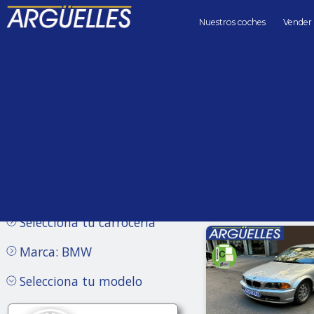
Nuestros coches
Vender
Coches de segunda mano
Precio hasta
Kilómetros 
Sin límite
Selecciona tu carrocería
Marca: BMW
Selecciona tu modelo