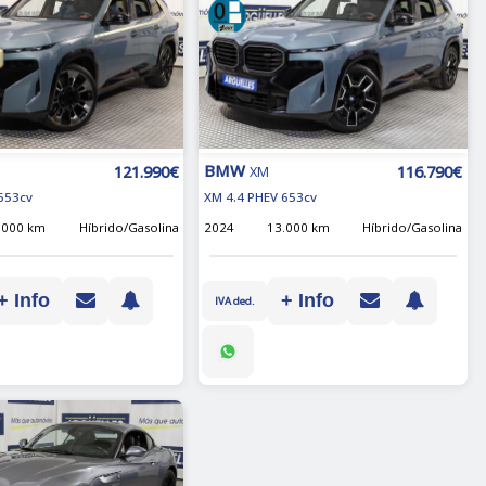
BMW
121.990€
116.790€
XM
653cv
XM 4.4 PHEV 653cv
.000 km
Híbrido/Gasolina
2024
13.000 km
Híbrido/Gasolina
+ Info
+ Info
IVA ded.