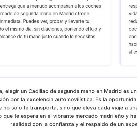
e entrega que a menudo acompañan a los coches
res
ercado de segunda mano en Madrid ofrece
vid
 inmediata. Puedes ver, probar y llevarte tu
red
o el mismo día, sin dilaciones, poniendo el lujo y
coc
l alcance de tu mano justo cuando lo necesitas.
ene
hac
al e
va, elegir un Cadillac de segunda mano en Madrid es un
sión por la excelencia automovilística. Es la oportuni
e no solo te transporta, sino que eleva cada viaje a u
ro que te espera en el vibrante mercado madrileño y ha
realidad con la confianza y el respaldo de un exp