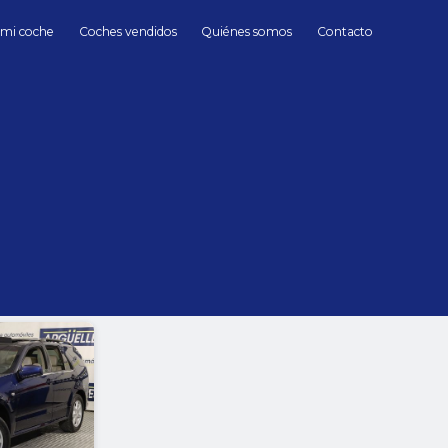
 mi coche
Coches vendidos
Quiénes somos
Contacto
Cadillac
Cadillac de Segunda mano en Madrid
hasta
Cambio
Todos
Automático
Manua
Sin límite