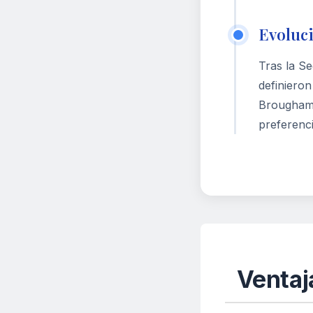
Evoluc
Tras la S
definieron
Brougham 
preferenci
Ventaj