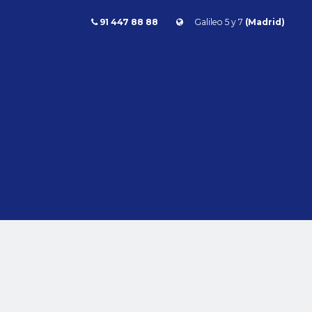
91 447 88 88
Galileo 5 y 7
(Madrid)
Combustible
l
Todos
Gasolina
Diésel
Eléctrico/híbrido