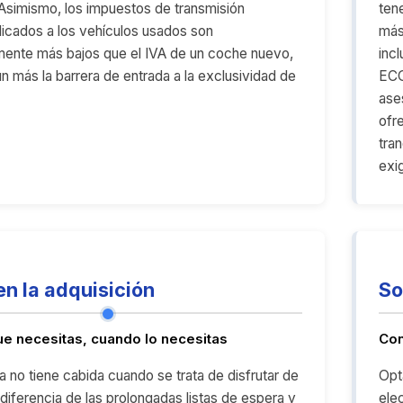
simismo, los impuestos de transmisión
ten
plicados a los vehículos usados son
más
mente más bajos que el IVA de un coche nuevo,
inc
n más la barrera de entrada a la exclusividad de
ECO
ase
ofre
tra
exi
en la adquisición
So
que necesitas, cuando lo necesitas
Con
a no tiene cabida cuando se trata de disfrutar de
Opt
 diferencia de las prolongadas listas de espera y
elec