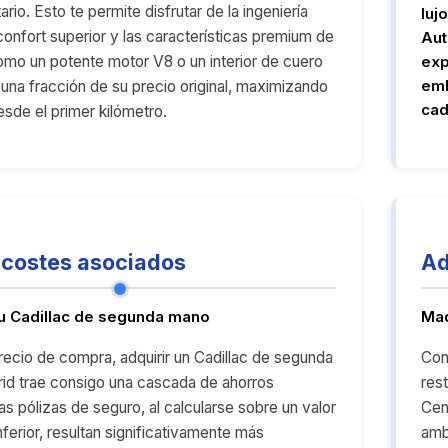
ario. Esto te permite disfrutar de la ingeniería
luj
confort superior y las características premium de
Aut
como un potente motor V8 o un interior de cuero
exp
emb
 una fracción de su precio original, maximizando
cad
esde el primer kilómetro.
costes asociados
Ad
tu Cadillac de segunda mano
Mad
precio de compra, adquirir un Cadillac de segunda
Con
id trae consigo una cascada de ahorros
res
as pólizas de seguro, al calcularse sobre un valor
Cen
ferior, resultan significativamente más
amb