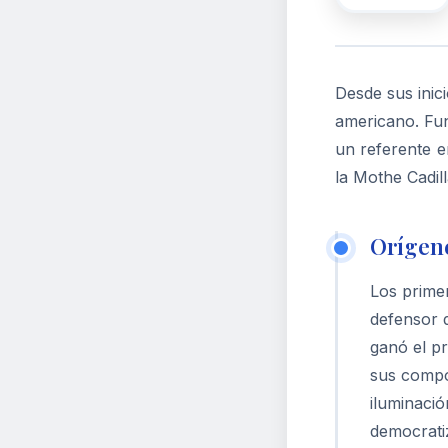
Desde sus inici
americano. Fu
un referente e
la Mothe Cadil
Orígen
Los prime
defensor d
ganó el pr
sus compon
iluminaci
democrati