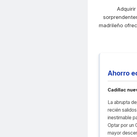
Adquirir
sorprendentem
madrileño ofrec
Ahorro e
Cadillac nu
La abrupta dep
recién salido
inestimable p
Optar por un C
mayor descens