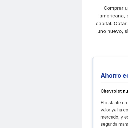
Comprar un
americana, c
capital. Opta
uno nuevo, s
Ahorro e
Chevrolet n
El instante e
valor ya ha c
mercado, y es
segunda mano 