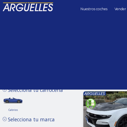
Nuestros coches
Vender
Coches de segunda mano
Precio hasta
Kilómetros 
Sin límite
Selecciona tu carrocería
Cabrios
Cabrios
Chevrolet
Selecciona tu marca