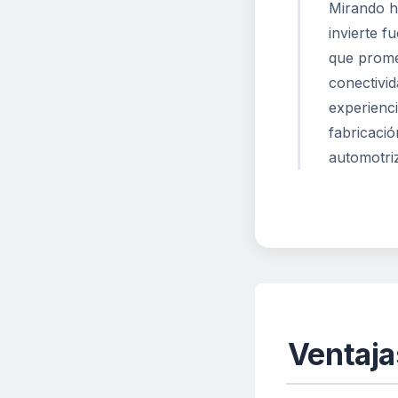
Mirando ha
invierte f
que prome
conectivid
experienc
fabricació
automotriz
Ventaja