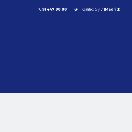
91 447 88 88
Galileo 5 y 7
(Madrid)
Combustible
l
Todos
Gasolina
Diésel
Eléctrico/híbrido