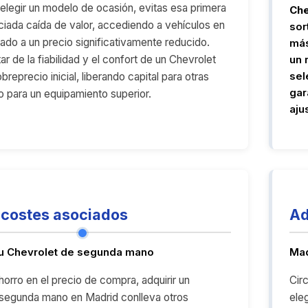
l elegir un modelo de ocasión, evitas esa primera
Che
iada caída de valor, accediendo a vehículos en
sor
ado a un precio significativamente reducido.
más
ar de la fiabilidad y el confort de un Chevrolet
un 
sel
obreprecio inicial, liberando capital para otras
gar
 para un equipamiento superior.
aju
costes asociados
Ad
tu Chevrolet de segunda mano
Mad
orro en el precio de compra, adquirir un
Cir
 segunda mano en Madrid conlleva otros
ele