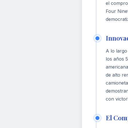
el compro
Four Nine
democratiz
Innovac
A lo larg
los años 5
americana,
de alto re
camioneta
demostran
con victo
El Comp