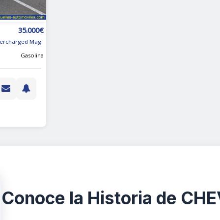
35.000€
percharged Mag
Gasolina
Conoce la Historia de C