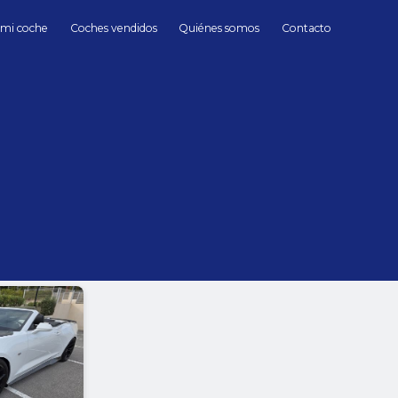
 mi coche
Coches vendidos
Quiénes somos
Contacto
Chevrolet
Chevrolet de Segunda mano en Madrid
hasta
Cambio
Todos
Automático
Manua
Sin límite