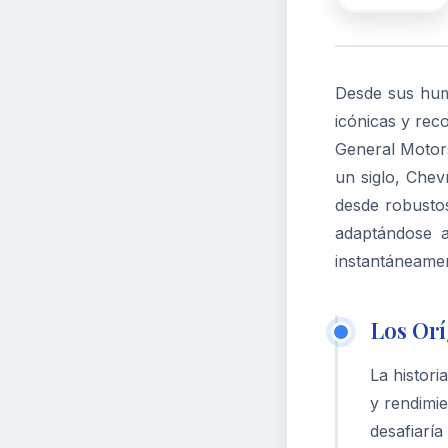
Desde sus hum
icónicas y rec
General Motors
un siglo, Chev
desde robustos
adaptándose a
instantáneamen
Los Or
La histori
y rendimi
desafiaría