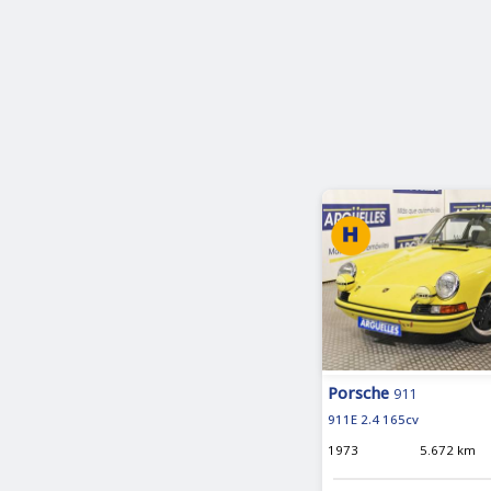
Porsche
911
911E 2.4 165cv
1973
5.672 km