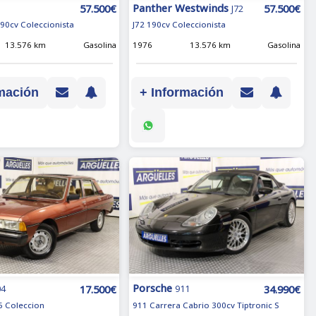
Panther Westwinds
57.500€
57.500€
J72
190cv Coleccionista
J72 190cv Coleccionista
13.576 km
Gasolina
1976
13.576 km
Gasolina
mación
+ Información
Porsche
17.500€
34.990€
04
911
V6 Coleccion
911 Carrera Cabrio 300cv Tiptronic S