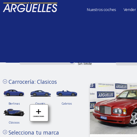
Nuestros coches
Vender
Coches de segunda mano
clasicos
Precio hasta
Kilómetros 
Sin límite
Carrocería: Clasicos
Berlinas
Coupés
Cabrios
Berlinas
Coupés
Cabrios
Clásicos
Clásicos
Selecciona tu marca