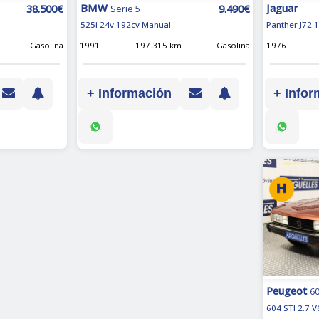
Jaguar
BMW
38.500€
9.490€
Serie 5
Panther J72 
525i 24v 192cv Manual
Gasolina
1976
1991
197.315 km
Gasolina
+ Infor
+ Información
Peugeot
6
604 STI 2.7 