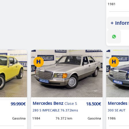
1981
+ Infor
Mercedes Benz
Mercedes
99.990€
18.500€
Clase S
280 S IMPECABLE 76.372kms
300 SE AUT
Gasolina
1984
76.372 km
Gasolina
1986