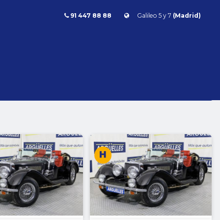
91 447 88 88
Galileo 5 y 7
(Madrid)
Combustible
l
Todos
Gasolina
Diésel
Eléctrico/híbrido