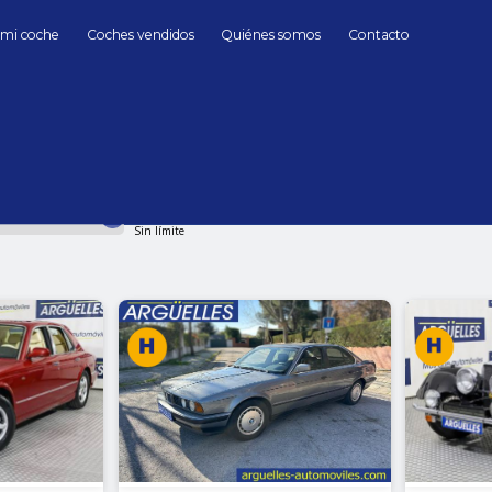
 mi coche
Coches vendidos
Quiénes somos
Contacto
clasicos Coches de Segunda mano en Madrid
hasta
Cambio
Todos
Automático
Manua
Sin límite