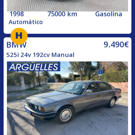
1998
75000 km
Gasolina
Automático
9.490€
BMW
525i 24v 192cv Manual