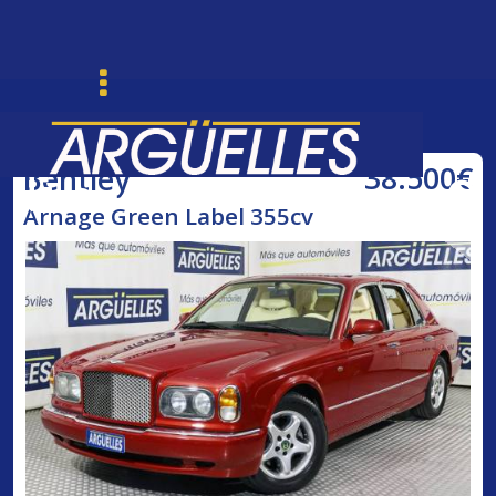
38.500€
Bentley
Ordenar
Buscar
Arnage Green Label 355cv